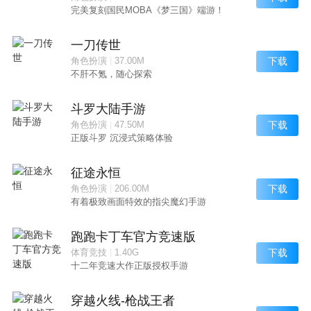
完美复刻国民MOBA《梦三国》端游！
一刀传世
下载
角色扮演
|
37.00M
不肝不氪，随心探索
斗罗大陆手游
下载
角色扮演
|
47.50M
正版斗罗 沉浸式策略体验
征途永恒
下载
角色扮演
|
206.00M
有着极致画面特效的指尖魔幻手游
跑跑卡丁车官方竞速版
下载
体育竞技
|
1.40G
十二年竞速大作正版授权手游
穿越火线-枪战王者