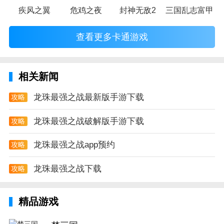
疾风之翼
危鸡之夜
封神无敌2
三国乱志富甲天
战，在线的玩家进行瞬息万变的热血对抗。幸而大家期
待已久的《龙珠最强之战》终于强势来袭，让你重新回
查看更多卡通游戏
忆起《龙珠》的热血与浪漫，即使告别了童年，儿时的
感动依旧未变。
相关新闻
龙珠最强之战最新版手游下载
攻略
龙珠最强之战破解版手游下载
攻略
龙珠最强之战app预约
攻略
龙珠最强之战下载
攻略
精品游戏