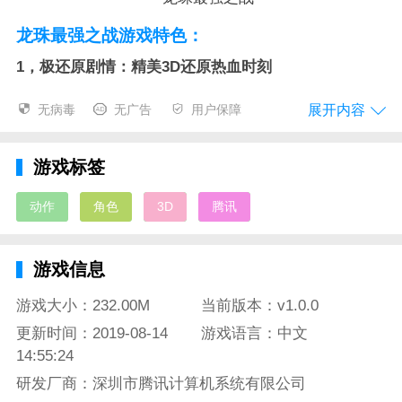
龙珠最强之战游戏特色：
1，极还原剧情：精美3D还原热血时刻
作为一款3D正版龙珠动作手游，《龙珠最强之战》对动
展开内容
无病毒
无广告
用户保障
画原作剧情高度还原。邂逅布尔玛、初入武道会、神龙
现身，力战贝吉塔、交锋弗利萨，原作剧情完美再现。
游戏标签
《龙珠最强之战》的剧情充分还原动画原作，即时渲染
的3D过场动画，带领我们重温龙珠的剧情故事，再次体
动作
角色
3D
腾讯
验一遍那些难忘的记忆。
2，极还原人物：严格忠于原作的灵魂再现
游戏信息
《龙珠最强之战》中，出现了孙悟空、布尔玛、龟仙
游戏大小：232.00M
当前版本：v1.0.0
人、库林、赛亚人王子贝吉塔以及弗利萨等多位原著人
更新时间：2019-08-14
游戏语言：中文
气角色。熟悉的人物形象、媲美动画的游戏场景，不仅
14:55:24
会让玩家有身临其境的感受，而且高度自由的游戏玩
研发厂商：深圳市腾讯计算机系统有限公司
法，足以让龙珠粉丝打造专属于自己的龙珠故事。