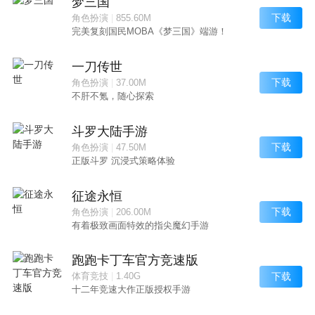
梦三国
下载
角色扮演
|
855.60M
完美复刻国民MOBA《梦三国》端游！
一刀传世
下载
角色扮演
|
37.00M
不肝不氪，随心探索
斗罗大陆手游
下载
角色扮演
|
47.50M
正版斗罗 沉浸式策略体验
征途永恒
下载
角色扮演
|
206.00M
有着极致画面特效的指尖魔幻手游
跑跑卡丁车官方竞速版
下载
体育竞技
|
1.40G
十二年竞速大作正版授权手游