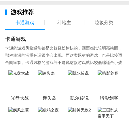
游戏推荐
3，极还原动作：爽快紧张的热血战斗
卡通游戏
斗地主
垃圾分类
《龙珠最强之战》不仅还原了原著中的人物、剧情、场
卡通游戏
景、招式，更将《龙珠》动画中的经典招式重现。如，
卡通的游戏风格通常都是比较轻松愉快的，画面都比较明亮艳丽，
亚姆查的狼牙风风拳、天津饭的气功炮、库林的气圆
那种较深的沉重色调很少会出现。而这类题材的游戏，也是比较适
斩、比克的魔贯光杀炮，还有龟仙人的龟派气功。
合阖家欢。卡通风格的游戏并不是说这款游戏就比较低端适合小孩
4，极还原玩法：召集伙伴拯救地球
子玩，因为很多游戏厂商会故意把游戏中添加进入卡通元素，这也
可以说是一种勾起大家兴趣的手段！身边有好友能够在一起游戏的
《龙珠最强之战》的主线剧情以《龙珠》系列动画为蓝
小伙伴，不妨来这里挑选一两款适合的游戏与好友分享这份快乐。
本，完整再现原作剧情。同时玩法丰富、社交系统多
元，玩家既可与朋友组队刷怪、又能参加武道会，与其
光盘大战
迷失岛
凯尔传说
暗影剑客
他玩家一较高下!
1V1的天下第一武道、4V4的超次元对决都是实时对