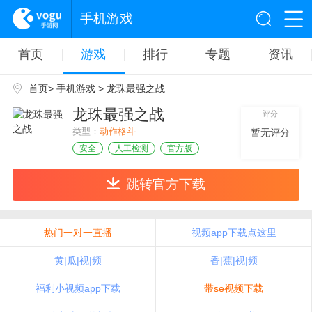
手机游戏
首页
游戏
排行
专题
资讯
首页
>
手机游戏
> 龙珠最强之战
龙珠最强之战
评分
类型：
动作格斗
暂无评分
安全
人工检测
官方版
跳转官方下载
热门一对一直播
视频app下载点这里
黄|瓜|视|频
香|蕉|视|频
福利小视频app下载
带se视频下载