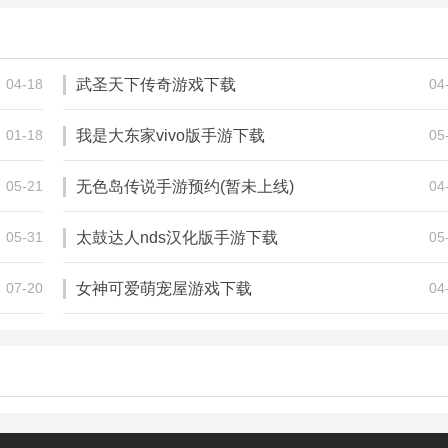
万界情缘手游
琅琊榜：风起长林
145.20M
969.72M
角色扮演
角色扮演
04-18
武圣天下传奇游戏下载
04
01-18
我是大东家vivo版手游下载
05
05-21
无色岛传说手游预约(暂未上线)
04
05-31
太鼓达人nds汉化版手游下载
05
分享_鲍鱼tv
07-20
女神可爱萌宠屋游戏下载
04