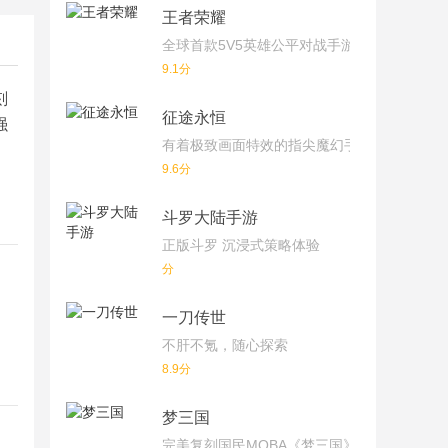
王者荣耀
全球首款5V5英雄公平对战手游
9.1分
刻
征途永恒
强
有着极致画面特效的指尖魔幻手游
9.6分
斗罗大陆手游
正版斗罗 沉浸式策略体验
分
一刀传世
不肝不氪，随心探索
8.9分
梦三国
完美复刻国民MOBA《梦三国》端游！