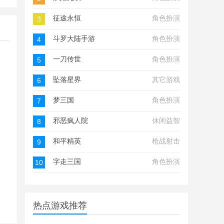
征途永恒
角色扮演
3
斗罗大陆手游
角色扮演
4
一刀传世
角色扮演
5
坠落星界
其它游戏
6
梦三国
角色扮演
7
邪恶疯人院
休闲益智
8
和平精英
枪战射击
9
字走三国
角色扮演
10
热点游戏推荐