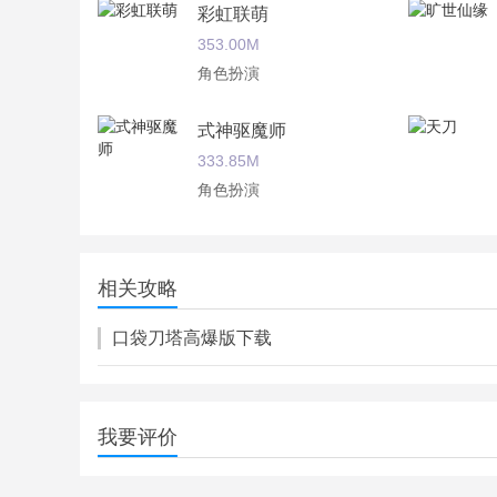
彩虹联萌
超多强悍的英雄在这里设定，超强悍阵容自由搭配
353.00M
角色扮演
令人兴奋的跨服激斗PVP战役点燃，自由互动多人
式神驱魔师
333.85M
角色扮演
不凡修仙路
5.20M
相关攻略
角色扮演
口袋刀塔高爆版下载
我要评价