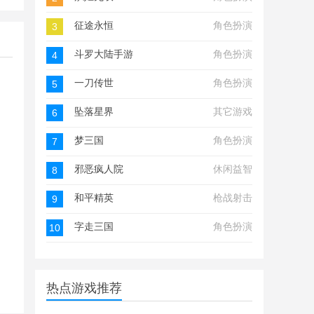
征途永恒
角色扮演
3
斗罗大陆手游
角色扮演
4
一刀传世
角色扮演
5
坠落星界
其它游戏
6
梦三国
角色扮演
7
邪恶疯人院
休闲益智
8
和平精英
枪战射击
9
字走三国
角色扮演
10
热点游戏推荐