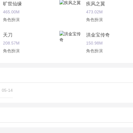
旷世仙缘
疾风之翼
无上合击点燃全新激情。
465.00M
473.02M
角色扮演
角色扮演
魅力竞技指尖精彩不断章。
天刀
洪金宝传奇
208.57M
150.98M
角色扮演
角色扮演
苏醒之路
我修仙贼6
229.00M
96.36M
角色扮演
角色扮演
05-14