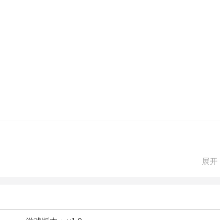
角色都是基于Dota原版的转载。
展开
法;