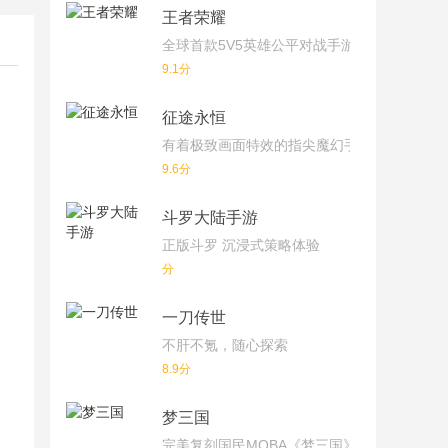
王者荣耀
全球首款5V5英雄公平对战手游
9.1分
，
征途永恒
有着极致画面特效的指尖魔幻手游
9.6分
斗罗大陆手游
正版斗罗 沉浸式策略体验
分
一刀传世
不肝不氪，随心探索
8.9分
梦三国
完美复刻国民MOBA《梦三国》端游！