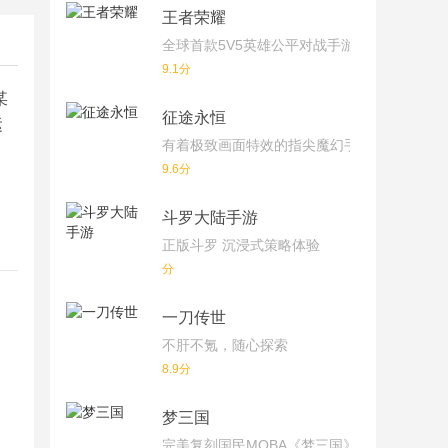
王者荣耀
全球首款5V5英雄公平对战手游
9.1分
某
征途永恒
运
有着极致画面特效的指尖魔幻手游
、
9.6分
斗罗大陆手游
正版斗罗 沉浸式策略体验
分
一刀传世
不肝不氪，随心探索
8.9分
梦三国
完美复刻国民MOBA《梦三国》端游！