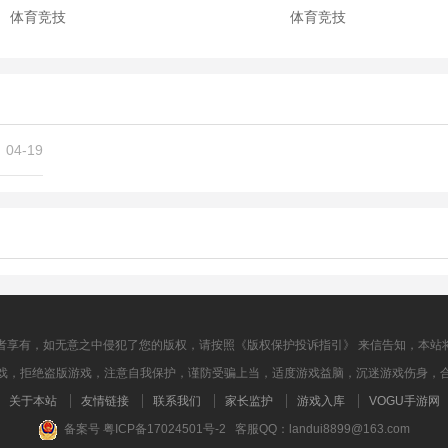
体育竞技
体育竞技
潮人篮球
绿茵之巅
565.11M
314.00M
体育竞技
体育竞技
04-19
者享有，如无意之中侵犯了您的版权，请按照《版权保护投诉指引》 来信告知，本站
戏，拒绝盗版游戏，注意自我保护，谨防受骗上当，适度游戏益脑，沉迷游戏伤身，
关于本站
友情链接
联系我们
家长监护
游戏入库
VOGU手游网
备案号 粤ICP备17024501号-2 客服QQ：landui8899@163.com