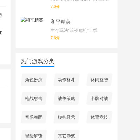
7.6分
是
和平精英
。
生存玩法“暗夜危机”上线
元
7.6分
热门游戏分类
角色扮演
动作格斗
休闲益智
枪战射击
战争策略
卡牌对战
音乐舞蹈
模拟经营
体育竞技
冒险解谜
其它游戏