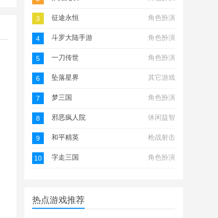
征途永恒
角色扮演
3
斗罗大陆手游
角色扮演
4
一刀传世
角色扮演
5
坠落星界
其它游戏
6
梦三国
角色扮演
7
邪恶疯人院
休闲益智
8
和平精英
枪战射击
9
字走三国
角色扮演
10
热点游戏推荐