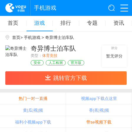
手机游戏
首页
游戏
排行
专题
资讯
首页
>
手机游戏
> 奇异博士泊车队
奇异博士泊车队
评分
类型：
体育竞技
暂无评分
安全
人工检测
官方版
跳转官方下载
热门一对一直播
视频app下载点这里
黄|瓜|视|频
香|蕉|视|频
福利小视频app下载
带se视频下载