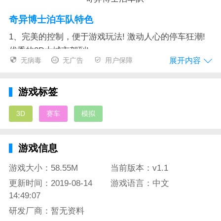
奇异博士泊车队特色
1、完美的控制，便于游戏玩法! 激动人心的停车狂潮!
优秀的3D大城市驾到!
展开内容
无病毒
无广告
用户保障
2、开创性的车辆驾驶物理学! 你将面临许多具有挑战性
的任务!
游戏标签
3、简直快得像闪电跑车! 更多像这款汽车驾驶模拟器这
3D
赛车
模拟
样的停车游戏即将问世!
奇异博士泊车队测评
游戏信息
这是一款画面精致的竞速赛车游戏。游戏名为奇异博士
游戏大小：58.55M
当前版本：v1.1
泊车队，但是游戏和奇异博士其实并没有什么太大的关
系。游戏中玩家可以驾驶自己的豪车穿梭这个城市的大
更新时间：2019-08-14
游戏语言：中文
14:49:07
街小巷。当然这只是你业余的活动而已。在有比赛的时
候你就必须全力以赴，去夺下飙车比赛的冠军。游戏的
研发厂商：暂无资料