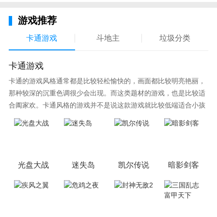
玩法其实挺普通的，没什么可说的。
游戏推荐
卡通游戏
斗地主
垃圾分类
卡通游戏
卡通的游戏风格通常都是比较轻松愉快的，画面都比较明亮艳丽，
那种较深的沉重色调很少会出现。而这类题材的游戏，也是比较适
合阖家欢。卡通风格的游戏并不是说这款游戏就比较低端适合小孩
子玩，因为很多游戏厂商会故意把游戏中添加进入卡通元素，这也
可以说是一种勾起大家兴趣的手段！身边有好友能够在一起游戏的
小伙伴，不妨来这里挑选一两款适合的游戏与好友分享这份快乐。
光盘大战
迷失岛
凯尔传说
暗影剑客