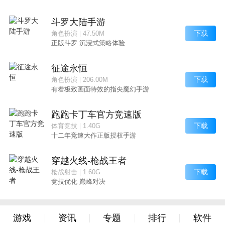
斗罗大陆手游
下载
角色扮演
|
47.50M
正版斗罗 沉浸式策略体验
征途永恒
下载
角色扮演
|
206.00M
有着极致画面特效的指尖魔幻手游
跑跑卡丁车官方竞速版
下载
体育竞技
|
1.40G
十二年竞速大作正版授权手游
穿越火线-枪战王者
下载
枪战射击
|
1.60G
竞技优化 巅峰对决
游戏
资讯
专题
排行
软件