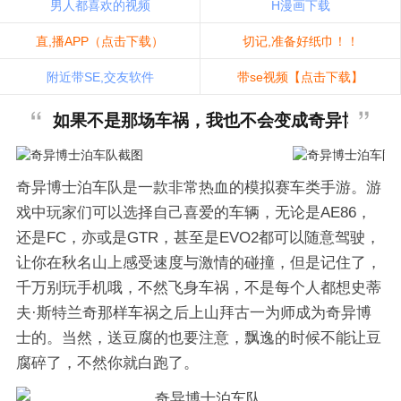
男人都喜欢的视频
H漫画下载
直,播APP（点击下载）
切记,准备好纸巾！！
附近带SE,交友软件
带se视频【点击下载】
如果不是那场车祸，我也不会变成奇异博士
奇异博士泊车队是一款非常热血的模拟赛车类手游。游
戏中玩家们可以选择自己喜爱的车辆，无论是AE86，
还是FC，亦或是GTR，甚至是EVO2都可以随意驾驶，
让你在秋名山上感受速度与激情的碰撞，但是记住了，
千万别玩手机哦，不然飞身车祸，不是每个人都想史蒂
夫·斯特兰奇那样车祸之后上山拜古一为师成为奇异博
士的。当然，送豆腐的也要注意，飘逸的时候不能让豆
腐碎了，不然你就白跑了。