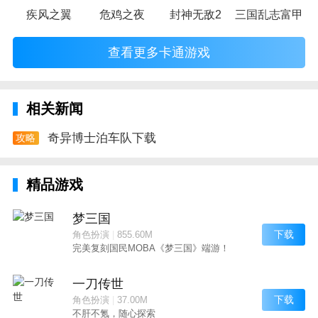
疾风之翼
危鸡之夜
封神无敌2
三国乱志富甲天
查看更多卡通游戏
相关新闻
奇异博士泊车队下载
攻略
精品游戏
梦三国
下载
角色扮演
|
855.60M
完美复刻国民MOBA《梦三国》端游！
一刀传世
下载
角色扮演
|
37.00M
不肝不氪，随心探索