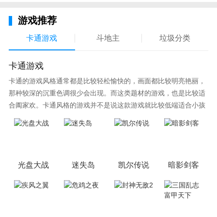
游戏推荐
卡通游戏
斗地主
垃圾分类
卡通游戏
卡通的游戏风格通常都是比较轻松愉快的，画面都比较明亮艳丽，
那种较深的沉重色调很少会出现。而这类题材的游戏，也是比较适
合阖家欢。卡通风格的游戏并不是说这款游戏就比较低端适合小孩
子玩，因为很多游戏厂商会故意把游戏中添加进入卡通元素，这也
可以说是一种勾起大家兴趣的手段！身边有好友能够在一起游戏的
小伙伴，不妨来这里挑选一两款适合的游戏与好友分享这份快乐。
光盘大战
迷失岛
凯尔传说
暗影剑客