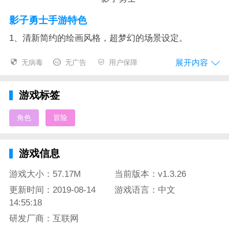
影子勇士手游特色
1、清新简约的绘画风格，超梦幻的场景设定。
2、多重角色可以自由选择，每个角色具有自己的特点
展开内容
无病毒
无广告
用户保障
3、丰富的关卡挑战充满危机，通过操作跳跃轻松粉
碎。
游戏标签
4、多种模式自由的选择，获得更多丰富的金币奖励。
角色
冒险
影子勇士手游测评
游戏信息
小编一开始刚接触这个游戏的时候觉得怎么可以这么简
单，正在苦笑不得的时候，发现速度加快了。整体节奏
游戏大小：57.17M
当前版本：v1.3.26
也有了提升，不过随之而来最让小编感到惊喜的是，得
更新时间：2019-08-14
游戏语言：中文
分倍数和增长速度产生了质般飞跃！不要放弃每一次的
14:55:18
机会，坚持到最后与你的伙伴看看谁才是老大~
研发厂商：互联网