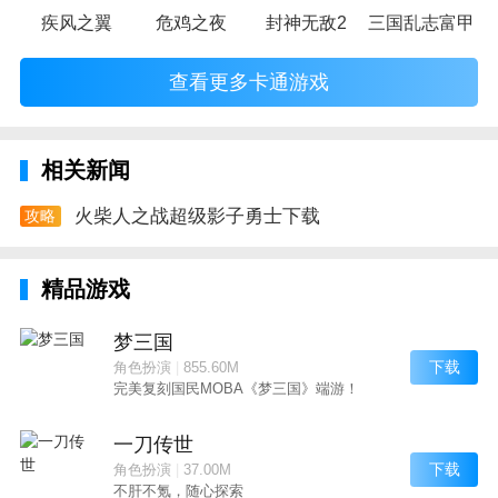
疾风之翼
危鸡之夜
封神无敌2
三国乱志富甲天
查看更多卡通游戏
相关新闻
火柴人之战超级影子勇士下载
攻略
精品游戏
梦三国
下载
角色扮演
|
855.60M
完美复刻国民MOBA《梦三国》端游！
一刀传世
下载
角色扮演
|
37.00M
不肝不氪，随心探索