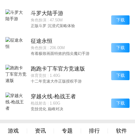
斗罗大陆手游
下载
角色扮演
|
47.50M
正版斗罗 沉浸式策略体验
征途永恒
下载
角色扮演
|
206.00M
有着极致画面特效的指尖魔幻手游
跑跑卡丁车官方竞速版
下载
体育竞技
|
1.40G
十二年竞速大作正版授权手游
穿越火线-枪战王者
下载
枪战射击
|
1.60G
竞技优化 巅峰对决
游戏
资讯
专题
排行
软件