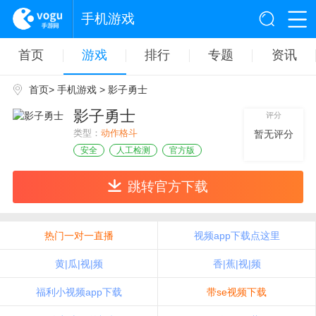
手机游戏
首页
游戏
排行
专题
资讯
首页
>
手机游戏
> 影子勇士
影子勇士
评分
类型：
动作格斗
暂无评分
安全
人工检测
官方版
跳转官方下载
热门一对一直播
视频app下载点这里
黄|瓜|视|频
香|蕉|视|频
福利小视频app下载
带se视频下载