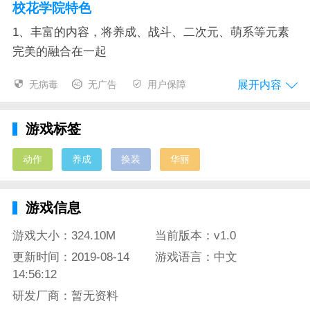
校花学院特色
1、丰富的内容，将养成、战斗、二次元、萌系等元素
完美的融合在一起
2、二次元的世界，你可以修炼很多的魔法，在指尖自
展开内容
无病毒
无广告
用户保障
由的释放
3、多条主线剧情，唯美的场景，个性十足的美少女，
游戏标签
让你感受其中的巅峰战斗
动作
养成
换装
华丽
4、你可以在校园中邂逅各种大师级别的女神，组合华
丽的阵容来挑战世界强劲的对手
游戏信息
校花学院测评
游戏大小：324.10M
当前版本：v1.0
这是一款结合少女养成、青春校园、热血修真为一体，
更新时间：2019-08-14
游戏语言：中文
紧抓宅男的内心，时下屌丝逆袭的心理，为你打造热血
14:56:12
修真的暴爽体验，美女校花任你挑选，邂逅浪漫，秘境
研发厂商：暂无资料
修真，暴爽技能，一键换装!福利满满，凹凸对战。热