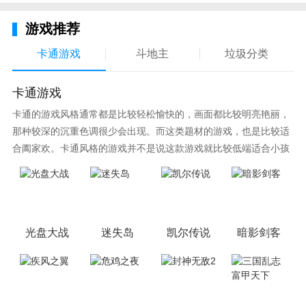
烈修真，浪漫邂逅，不断组队，感受激爽时刻;多样战
游戏推荐
斗方式，守卫校园，更多羁绊，福利爆表。
卡通游戏
斗地主
垃圾分类
卡通游戏
卡通的游戏风格通常都是比较轻松愉快的，画面都比较明亮艳丽，
那种较深的沉重色调很少会出现。而这类题材的游戏，也是比较适
合阖家欢。卡通风格的游戏并不是说这款游戏就比较低端适合小孩
子玩，因为很多游戏厂商会故意把游戏中添加进入卡通元素，这也
可以说是一种勾起大家兴趣的手段！身边有好友能够在一起游戏的
小伙伴，不妨来这里挑选一两款适合的游戏与好友分享这份快乐。
光盘大战
迷失岛
凯尔传说
暗影剑客