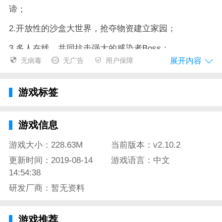
谛；
2.开放性的沙盒大世界，抢夺物资建立家园；
3.多人在线，共同抗击强大的感染者Boss；
展开内容
无病毒
无广告
用户保障
4.个性的社交体系，团队协作共同抵御感染者大军。
废土行动游戏评测：
游戏标签
末日、生存、丧尸题材是当下时代热门的手游主打类
型，一人一狗闯荡荒芜世界更满足许多玩家的探索欲，
游戏信息
废土行动所建立的沙盒大世界可以让玩家更加肆无忌惮
游戏大小：228.63M
当前版本：v2.10.2
的探索，其中自然涵盖了许多危险与未知，唯有放慢心
更新时间：2019-08-14
游戏语言：中文
态，利用智谋与资源方能悟道求生真谛。
14:54:38
研发厂商：暂无资料
游戏推荐