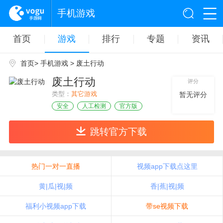
手机游戏
首页
游戏
排行
专题
资讯
首页
>
手机游戏
> 废土行动
废土行动
评分
类型：
其它游戏
暂无评分
安全
人工检测
官方版
跳转官方下载
热门一对一直播
视频app下载点这里
黄|瓜|视|频
香|蕉|视|频
福利小视频app下载
带se视频下载