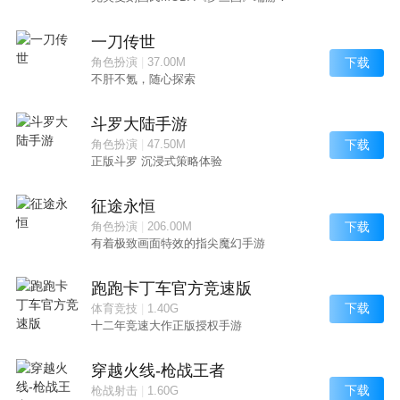
一刀传世
下载
角色扮演
|
37.00M
不肝不氪，随心探索
斗罗大陆手游
下载
角色扮演
|
47.50M
正版斗罗 沉浸式策略体验
征途永恒
下载
角色扮演
|
206.00M
有着极致画面特效的指尖魔幻手游
跑跑卡丁车官方竞速版
下载
体育竞技
|
1.40G
十二年竞速大作正版授权手游
穿越火线-枪战王者
下载
枪战射击
|
1.60G