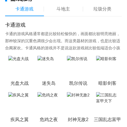
卡通游戏
斗地主
垃圾分类
卡通游戏
卡通的游戏风格通常都是比较轻松愉快的，画面都比较明亮艳丽，
那种较深的沉重色调很少会出现。而这类题材的游戏，也是比较适
合阖家欢。卡通风格的游戏并不是说这款游戏就比较低端适合小孩
子玩，因为很多游戏厂商会故意把游戏中添加进入卡通元素，这也
可以说是一种勾起大家兴趣的手段！身边有好友能够在一起游戏的
小伙伴，不妨来这里挑选一两款适合的游戏与好友分享这份快乐。
光盘大战
迷失岛
凯尔传说
暗影剑客
疾风之翼
危鸡之夜
封神无敌2
三国乱志富甲天