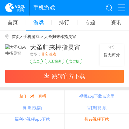
手机游戏
首页
游戏
排行
专题
资讯
首页
>
手机游戏
> 大圣归来棒指灵宵
大圣归来棒指灵宵
评分
类型：
其它游戏
暂无评分
安全
人工检测
官方版
跳转官方下载
热门一对一直播
视频app下载点这里
黄|瓜|视|频
香|蕉|视|频
福利小视频app下载
带se视频下载