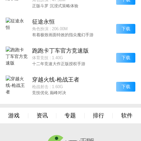
正版斗罗 沉浸式策略体验
征途永恒
下载
角色扮演
|
206.00M
有着极致画面特效的指尖魔幻手游
跑跑卡丁车官方竞速版
下载
体育竞技
|
1.40G
十二年竞速大作正版授权手游
穿越火线-枪战王者
下载
枪战射击
|
1.60G
竞技优化 巅峰对决
游戏
资讯
专题
排行
软件