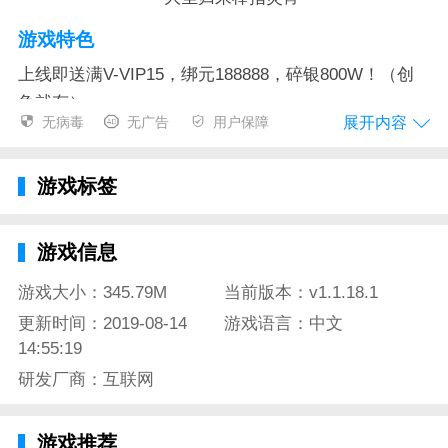
游戏特色
上线即送满V-VIP15，绑元188888，碎银800W！（创
角就有）
展开内容
无病毒
无广告
用户保障
缤纷好礼每日来袭，鸿蒙秘境、洪福天降、一元秒杀，
活动福利直接拉满，天天有惊喜！
游戏标签
人物升级经验大幅降低50%，极速升级只为畅爽大闹天
宫！
游戏信息
无队友不西游，携手小伙伴们与大圣一起棒指灵宵吧！
游戏大小：345.79M
当前版本：v1.1.18.1
游戏评测
更新时间：2019-08-14
游戏语言：中文
14:55:19
游戏在电影经典剧情之上，首创明暗双结局玩法，命运
研发厂商：互联网
抉择、随机任务、触发剧情等等新颖游戏模式。创新了
新的战斗模式、可自由交易系统、独特的宠物系统，让
玩家们感受更加有趣精彩的玩法体验。
游戏推荐