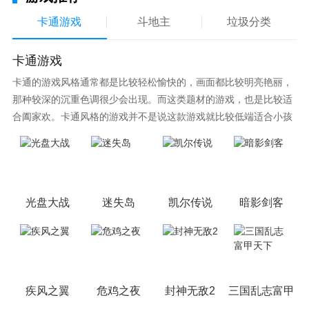
卡通游戏
斗地主
垃圾分类
卡通游戏
卡通的游戏风格通常都是比较轻松愉快的，画面都比较明亮艳丽，
那种较深的沉重色调很少会出现。而这类题材的游戏，也是比较适
合阖家欢。卡通风格的游戏并不是说这款游戏就比较低端适合小孩
子玩，因为很多游戏厂商会故意把游戏中添加进入卡通元素，这也
可以说是一种勾起大家兴趣的手段！身边有好友能够在一起游戏的
小伙伴，不妨来这里挑选一两款适合的游戏与好友分享这份快乐。
光盘大战
迷失岛
凯尔传说
暗影剑客
疾风之翼
危鸡之夜
封神无敌2
三国乱志富甲天