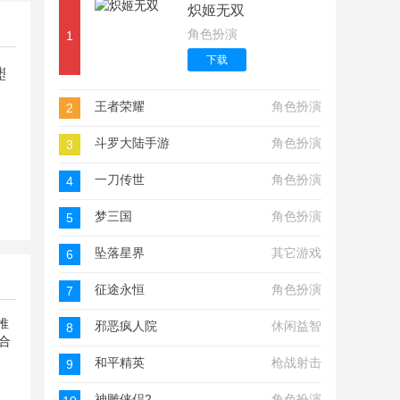
炽姬无双
角色扮演
1
下载
想江湖
王者荣耀
角色扮演
2
斗罗大陆手游
角色扮演
3
一刀传世
角色扮演
4
梦三国
角色扮演
5
坠落星界
其它游戏
6
征途永恒
角色扮演
7
邪恶疯人院
休闲益智
8
和平精英
枪战射击
9
神雕侠侣2
角色扮演