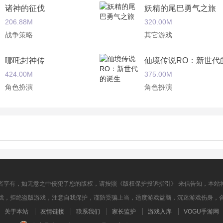
诸神的征伐
妖精的尾巴勇气之旅
206.88M
320.00M
战争策略
其它游戏
哪吒封神传
仙境传说RO：新世代
424.00M
375.00M
角色扮演
角色扮演
热血王座
黎明惊变
248.82M
260.00M
角色扮演
角色扮演
者享有，如无意之中侵犯了您的版权，请按照《版权保护投诉指引》 来信告知，本站
戏，拒绝盗版游戏，注意自我保护，谨防受骗上当，适度游戏益脑，沉迷游戏伤身，
关于本站
友情链接
联系我们
家长监护
游戏入库
VOGU手游网