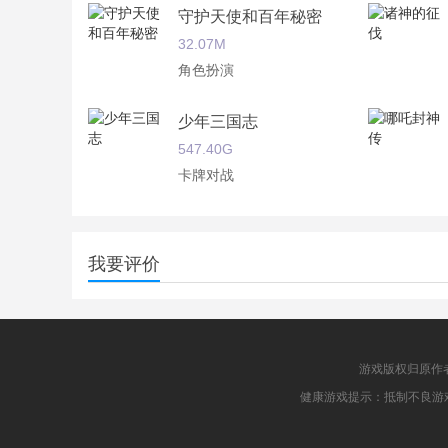
守护天使和百年秘密
32.07M
角色扮演
少年三国志
547.40G
卡牌对战
剑玲珑
109.64M
我要评价
角色扮演
游戏版权归原作
健康游戏提示：抵制不良游