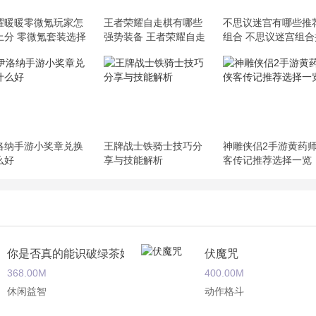
耀暖暖零微氪玩家怎
王者荣耀自走棋有哪些
不思议迷宫有哪些推
上分 零微氪套装选择
强势装备 王者荣耀自走
组合 不思议迷宫组合
分攻略
棋强势装备解析
荐攻略
洛纳手游小奖章兑换
王牌战士铁骑士技巧分
神雕侠侣2手游黄药
么好
享与技能解析
客传记推荐选择一览
你是否真的能识破绿茶婊的招术
伏魔咒
368.00M
400.00M
休闲益智
动作格斗