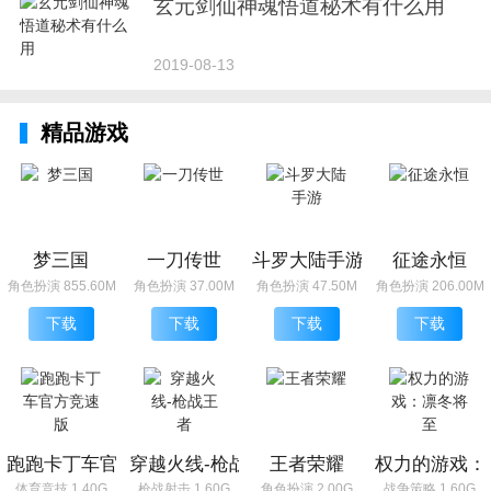
玄元剑仙神魂悟道秘术有什么用
2019-08-13
精品游戏
梦三国
一刀传世
斗罗大陆手游
征途永恒
角色扮演 855.60M
角色扮演 37.00M
角色扮演 47.50M
角色扮演 206.00M
下载
下载
下载
下载
跑跑卡丁车官方竞速版
穿越火线-枪战王者
王者荣耀
权力的游戏：
体育竞技 1.40G
枪战射击 1.60G
角色扮演 2.00G
战争策略 1.60G