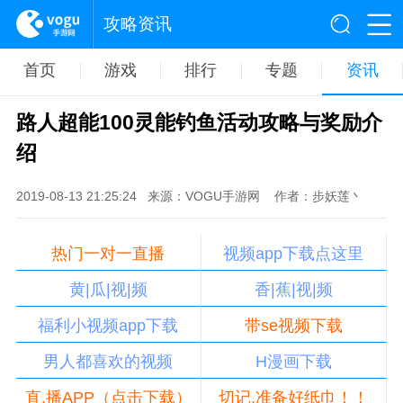
攻略资讯
首页
游戏
排行
专题
资讯
路人超能100灵能钓鱼活动攻略与奖励介
绍
2019-08-13 21:25:24
来源：VOGU手游网
作者：步妖莲丶
热门一对一直播
视频app下载点这里
黄|瓜|视|频
香|蕉|视|频
福利小视频app下载
带se视频下载
男人都喜欢的视频
H漫画下载
直,播APP（点击下载）
切记,准备好纸巾！！