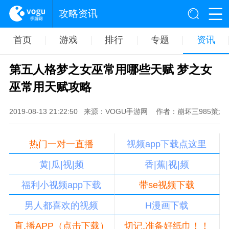
攻略资讯
首页
游戏
排行
专题
资讯
第五人格梦之女巫常用哪些天赋 梦之女
巫常用天赋攻略
2019-08-13 21:22:50
来源：VOGU手游网
作者：崩坏三985策划
热门一对一直播
视频app下载点这里
黄|瓜|视|频
香|蕉|视|频
福利小视频app下载
带se视频下载
男人都喜欢的视频
H漫画下载
直,播APP（点击下载）
切记,准备好纸巾！！