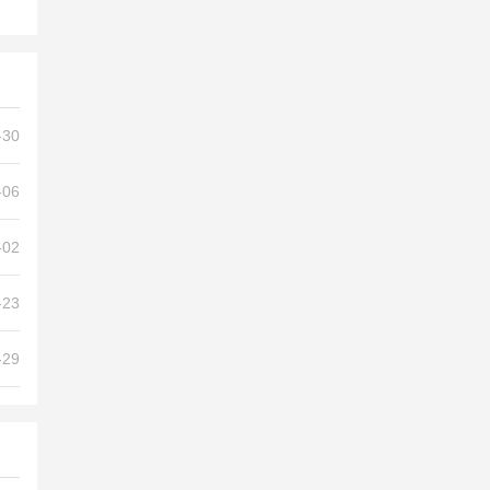
_丝瓜视频无限看
-30
-06
-02
-23
-29