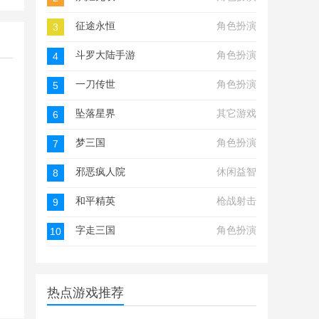
征途永恒
角色扮演
3
斗罗大陆手游
角色扮演
4
一刀传世
角色扮演
5
坠落星界
其它游戏
6
梦三国
角色扮演
7
邪恶疯人院
休闲益智
8
和平精英
枪战射击
9
字走三国
角色扮演
10
热点游戏推荐