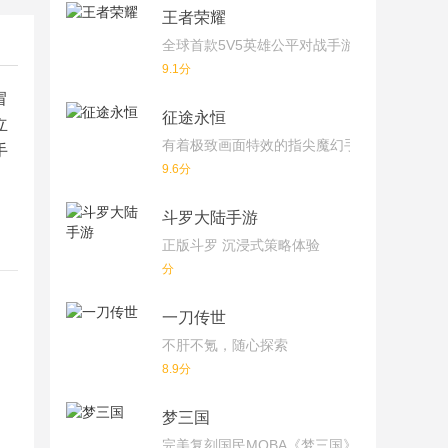
王者荣耀
全球首款5V5英雄公平对战手游
9.1分
冒
征途永恒
立
有着极致画面特效的指尖魔幻手游
手
9.6分
斗罗大陆手游
正版斗罗 沉浸式策略体验
分
一刀传世
不肝不氪，随心探索
8.9分
梦三国
完美复刻国民MOBA《梦三国》端游！