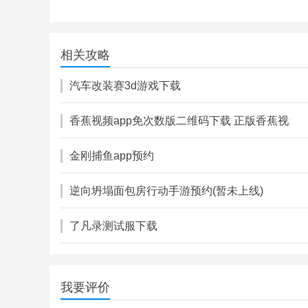
戎马天下
144.36M
相关攻略
角色扮演
汽车改装赛3d游戏下载
香蕉视频app免次数版二维码下载 正版香蕉视频下
金刚捕鱼app预约
逆向坍塌面包房行动手游预约(暂未上线)
了凡录测试服下载
我要评价