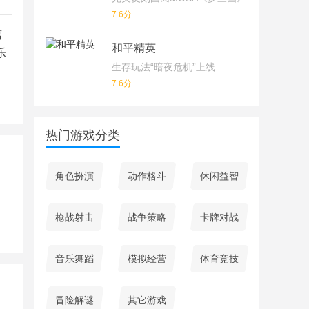
7.6分
离
和平精英
乐
生存玩法“暗夜危机”上线
7.6分
热门游戏分类
角色扮演
动作格斗
休闲益智
枪战射击
战争策略
卡牌对战
音乐舞蹈
模拟经营
体育竞技
冒险解谜
其它游戏