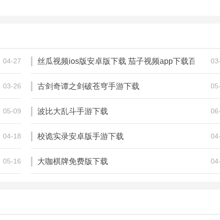
那一剑江湖
疾风小侠：青石
452.76M
468.00M
角色扮演
角色扮演
04-27
丝瓜视频ios版安卓版下载 茄子视频app下载百度云
03
载APP_黄瓜视频app
03-26
古剑奇谭之剑破苍穹手游下载
05
05-09
波比大乱斗手游下载
06
04-18
校诡实录安卓版手游下载
04
05-16
大咖棋牌免费版下载
04