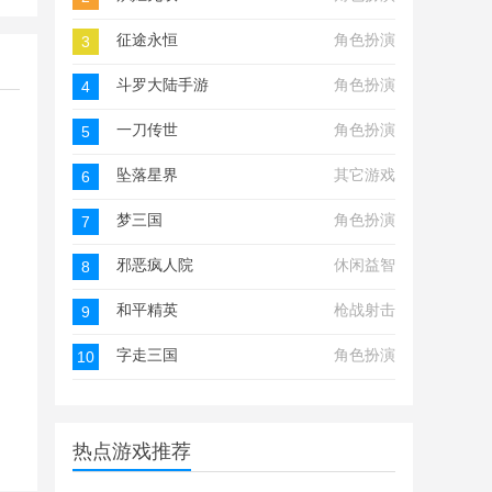
征途永恒
角色扮演
3
斗罗大陆手游
角色扮演
4
一刀传世
角色扮演
5
坠落星界
其它游戏
6
梦三国
角色扮演
7
邪恶疯人院
休闲益智
8
和平精英
枪战射击
9
字走三国
角色扮演
10
热点游戏推荐