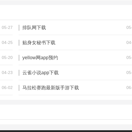
阿瓦贝尔-圣境之花
剑退妖邪
250.00M
447.00M
角色扮演
角色扮演
05-27
排队网下载
05
04-25
贴身女秘书下载
04
05-20
yellow网app预约
05
04-23
云雀小说app下载
05
06-02
马拉松赛跑最新版手游下载
06