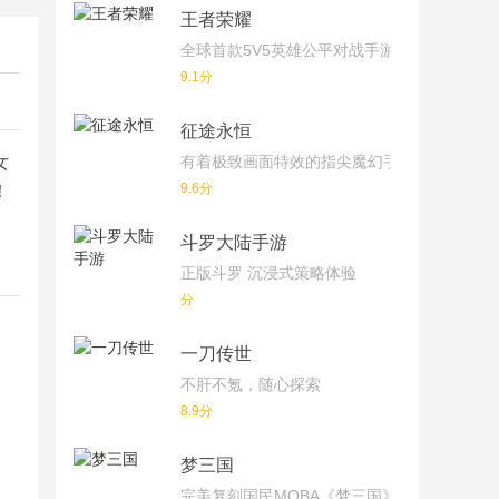
王者荣耀
全球首款5V5英雄公平对战手游
9.1分
征途永恒
女
有着极致画面特效的指尖魔幻手游
9.6分
！
斗罗大陆手游
正版斗罗 沉浸式策略体验
分
一刀传世
不肝不氪，随心探索
8.9分
梦三国
完美复刻国民MOBA《梦三国》端游！