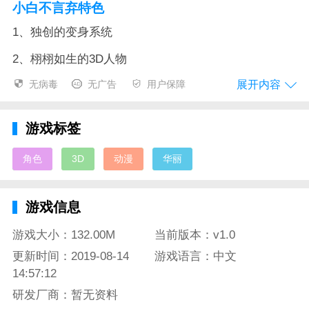
小白不言弃特色
1、独创的变身系统
2、栩栩如生的3D人物
展开内容
无病毒
无广告
用户保障
3、炫酷华丽的特效
4、真正的卍解，解放斩魂刀，展现真实形态
游戏标签
小白不言弃测评
角色
3D
动漫
华丽
这是一款非常优质的死神手游，游戏中玩家们将从110
年前的大事变开始，到蓝染叛变，再到十刃降临，千年
游戏信息
血战。感受最真实的死神热血体验，游戏中玩家们可以
看到各位队长的卍解姿态，还有独家的蓝染卍解在等着
游戏大小：132.00M
当前版本：v1.0
各位小伙伴们发掘哦，灭却师十字军团也会盛大登场
更新时间：2019-08-14
游戏语言：中文
哟。
14:57:12
研发厂商：暂无资料