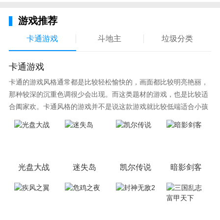
游戏推荐
卡通游戏
斗地主
垃圾分类
卡通游戏
卡通的游戏风格通常都是比较轻松愉快的，画面都比较明亮艳丽，
那种较深的沉重色调很少会出现。而这类题材的游戏，也是比较适
合阖家欢。卡通风格的游戏并不是说这款游戏就比较低端适合小孩
子玩，因为很多游戏厂商会故意把游戏中添加进入卡通元素，这也
可以说是一种勾起大家兴趣的手段！身边有好友能够在一起游戏的
小伙伴，不妨来这里挑选一两款适合的游戏与好友分享这份快乐。
光盘大战
迷失岛
凯尔传说
暗影剑客