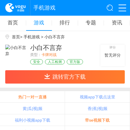
手机游戏
首页
游戏
排行
专题
资讯
首页
>
手机游戏
> 小白不言弃
小白不言弃
评分
类型：
卡牌对战
暂无评分
安全
人工检测
官方版
跳转官方下载
热门一对一直播
视频app下载点这里
黄|瓜|视|频
香|蕉|视|频
福利小视频app下载
带se视频下载