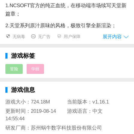
1.
NCSOFT官方的纯正血统，在移动端市场续写天堂新
篇章；
2.天堂系列原汁原味的风格，极致引擎全新渲染；
展开内容
无病毒
无广告
用户保障
3.全新冒险悄然开启，新的Boss等你来战；
4.千人攻城点燃情怀，自由对战百无禁忌。
游戏标签
天堂2：血盟游戏评测：
冒险
华丽
一提到天堂IP，昔日的回忆便汹涌而来，虽然时代和技
术在不断改变，但是天堂系列依然紧追时代的脚步，本
游戏信息
次天堂2：血盟的变革不单单只是画质上的升级，全新
的Boss以及觉醒的变身技能将会为战斗带来更加酣畅淋
游戏大小：724.18M
当前版本：v1.16.1
漓的体感，另有千人攻城的刺激冲击你的肾上腺，在这
更新时间：2019-08-14
游戏语言：中文
里，你大可以自由PK百无禁忌，享受在华丽技能所编
14:55:44
织的交响曲中不能自拔。
研发厂商：苏州蜗牛数字科技股份有限公司