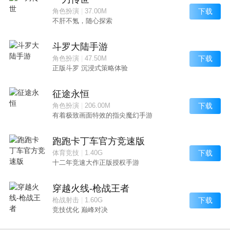
下载
角色扮演
|
37.00M
不肝不氪，随心探索
斗罗大陆手游
下载
角色扮演
|
47.50M
正版斗罗 沉浸式策略体验
征途永恒
下载
角色扮演
|
206.00M
有着极致画面特效的指尖魔幻手游
跑跑卡丁车官方竞速版
下载
体育竞技
|
1.40G
十二年竞速大作正版授权手游
穿越火线-枪战王者
下载
枪战射击
|
1.60G
竞技优化 巅峰对决