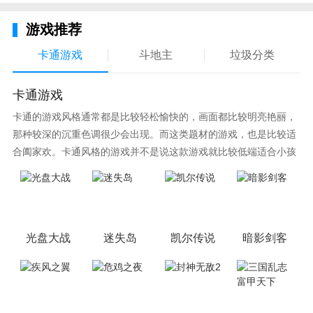
游戏推荐
卡通游戏
斗地主
垃圾分类
卡通游戏
卡通的游戏风格通常都是比较轻松愉快的，画面都比较明亮艳丽，
那种较深的沉重色调很少会出现。而这类题材的游戏，也是比较适
合阖家欢。卡通风格的游戏并不是说这款游戏就比较低端适合小孩
子玩，因为很多游戏厂商会故意把游戏中添加进入卡通元素，这也
可以说是一种勾起大家兴趣的手段！身边有好友能够在一起游戏的
小伙伴，不妨来这里挑选一两款适合的游戏与好友分享这份快乐。
光盘大战
迷失岛
凯尔传说
暗影剑客