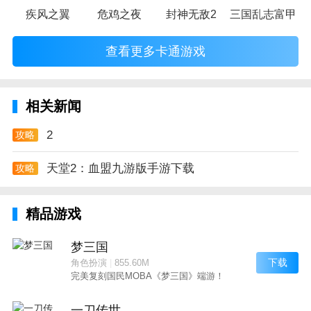
疾风之翼
危鸡之夜
封神无敌2
三国乱志富甲天
查看更多卡通游戏
相关新闻
2
攻略
天堂2：血盟九游版手游下载
攻略
精品游戏
梦三国
下载
角色扮演
|
855.60M
完美复刻国民MOBA《梦三国》端游！
一刀传世