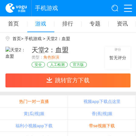
手机游戏
首页
游戏
排行
专题
资讯
首页
>
手机游戏
> 天堂2：血盟
天堂2：血盟
评分
类型：
角色扮演
暂无评分
安全
人工检测
官方版
跳转官方下载
热门一对一直播
视频app下载点这里
黄|瓜|视|频
香|蕉|视|频
福利小视频app下载
带se视频下载