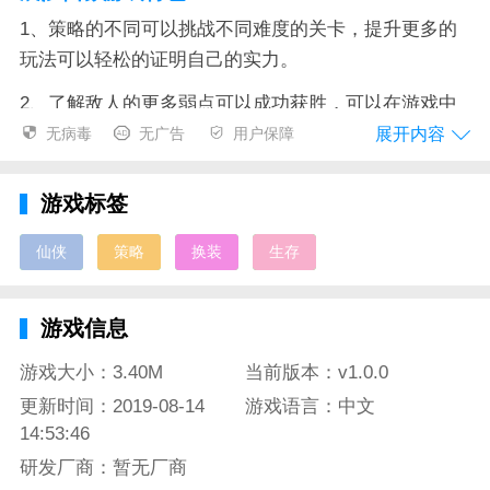
1、策略的不同可以挑战不同难度的关卡，提升更多的
玩法可以轻松的证明自己的实力。
2、了解敌人的更多弱点可以成功获胜，可以在游戏中
提升关卡中更多生存技巧。
展开内容
无病毒
无广告
用户保障
3、可以更换装备去提升自身的等级，等级不同的玩法
游戏标签
可以轻松的获得奖励。
4、不断的证明自己的强大才能轻松的过关，关卡的提
仙侠
策略
换装
生存
升可以带来更多的属性。
游戏信息
宸汐仙缘游戏亮点
游戏大小：3.40M
当前版本：v1.0.0
更新时间：2019-08-14
游戏语言：中文
游戏让你摆脱单机游戏的无聊，享受游戏的PK乐趣。
14:53:46
玩家翅膀的形状是多变的，时尚也可以染成不同的外
研发厂商：暂无厂商
观，骑行的喜好类型也可以改变形状并自由匹配。浪漫