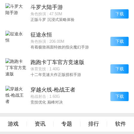
斗罗大陆手游
下载
角色扮演
|
47.50M
正版斗罗 沉浸式策略体验
征途永恒
下载
角色扮演
|
206.00M
有着极致画面特效的指尖魔幻手游
跑跑卡丁车官方竞速版
下载
体育竞技
|
1.40G
十二年竞速大作正版授权手游
穿越火线-枪战王者
下载
枪战射击
|
1.60G
竞技优化 巅峰对决
游戏
资讯
专题
排行
软件