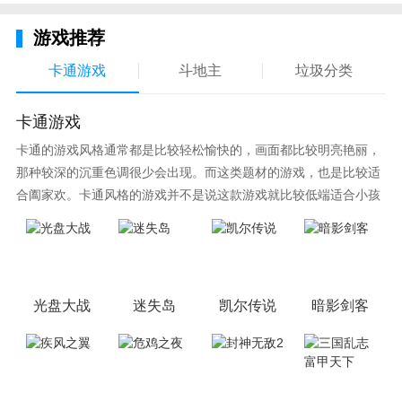
的社交互动，真实的声音，动人的情侣副本，仙梦互助
让你在游戏中不会寂寞。
游戏推荐
卡通游戏
斗地主
垃圾分类
卡通游戏
卡通的游戏风格通常都是比较轻松愉快的，画面都比较明亮艳丽，
那种较深的沉重色调很少会出现。而这类题材的游戏，也是比较适
合阖家欢。卡通风格的游戏并不是说这款游戏就比较低端适合小孩
子玩，因为很多游戏厂商会故意把游戏中添加进入卡通元素，这也
可以说是一种勾起大家兴趣的手段！身边有好友能够在一起游戏的
小伙伴，不妨来这里挑选一两款适合的游戏与好友分享这份快乐。
光盘大战
迷失岛
凯尔传说
暗影剑客