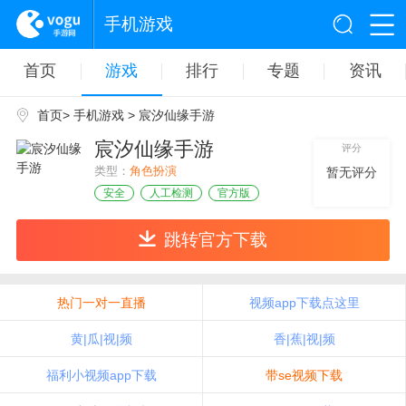
手机游戏
首页
游戏
排行
专题
资讯
首页
>
手机游戏
> 宸汐仙缘手游
宸汐仙缘手游
评分
类型：
角色扮演
暂无评分
安全
人工检测
官方版
跳转官方下载
热门一对一直播
视频app下载点这里
黄|瓜|视|频
香|蕉|视|频
福利小视频app下载
带se视频下载