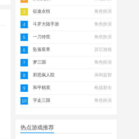
征途永恒
角色扮演
3
斗罗大陆手游
角色扮演
4
一刀传世
角色扮演
5
坠落星界
其它游戏
6
梦三国
角色扮演
7
邪恶疯人院
休闲益智
8
和平精英
枪战射击
9
字走三国
角色扮演
10
热点游戏推荐