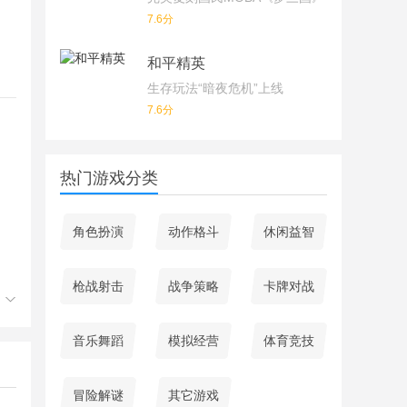
7.6分
和平精英
生存玩法“暗夜危机”上线
7.6分
热门游戏分类
角色扮演
动作格斗
休闲益智
枪战射击
战争策略
卡牌对战
动
是
音乐舞蹈
模拟经营
体育竞技
冒险解谜
其它游戏