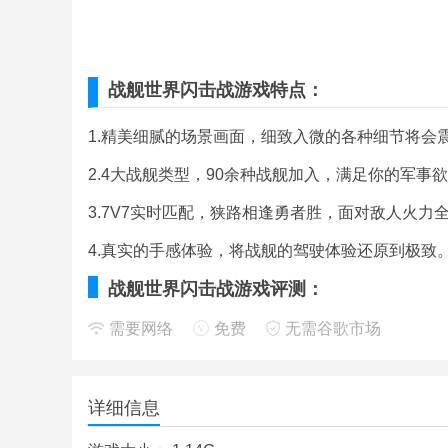
战舰世界闪击战游戏特点：
1.精美细腻的场景画面，细致入微的各种细节将会
2.4大战舰类型，90余种战舰加入，满足你的军事
3.7V7实时匹配，狭路相逢勇者胜，面对敌人火力
4.真实的手感体验，将战舰的驾驶体验还原到极致
战舰世界闪击战游戏评测：
需要网络
免费
无需谷歌市场
战争三部曲之一的手游衍生品在移动设备上的表现
设备中尽情体验战舰海战的乐趣，4大战舰类型，9
军事迷，战舰世界闪击战将会激活你对载具战场的
详细信息