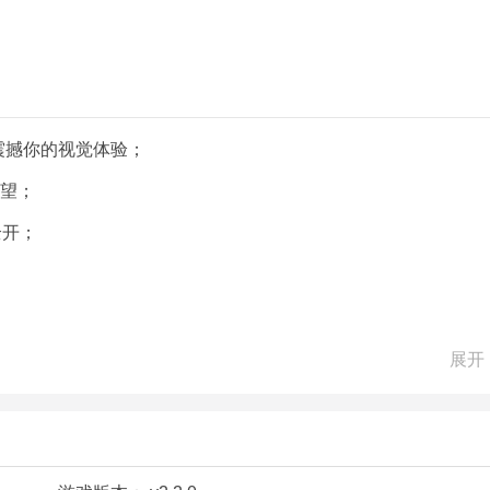
震撼你的视觉体验；
欲望；
全开；
。
展开
丝毫不逊色于端游，在极致引擎的渲染下，玩家可以在手机等移
0余艘舰船更是让你眼花缭乱，不论你是战争三部曲的爱好者还
渴望。