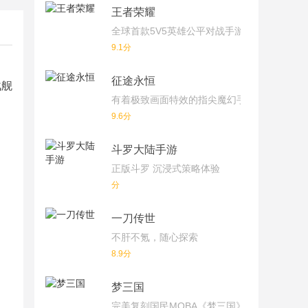
王者荣耀
全球首款5V5英雄公平对战手游
9.1分
征途永恒
战舰
有着极致画面特效的指尖魔幻手游
9.6分
斗罗大陆手游
正版斗罗 沉浸式策略体验
分
一刀传世
不肝不氪，随心探索
8.9分
梦三国
完美复刻国民MOBA《梦三国》端游！