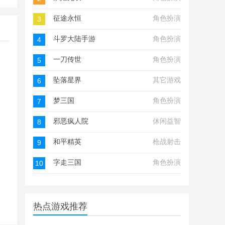
征途永恒
角色扮演
3
斗罗大陆手游
角色扮演
4
一刀传世
角色扮演
5
坠落星界
其它游戏
6
梦三国
角色扮演
7
邪恶疯人院
休闲益智
8
和平精英
枪战射击
9
字走三国
角色扮演
10
热点游戏推荐