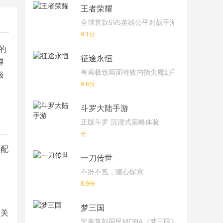
王者荣耀
全球首款5V5英雄公平对战手游
9.1分
的
征途永恒
弹
有着极致画面特效的指尖魔幻手游
极
9.6分
斗罗大陆手游
正版斗罗 沉浸式策略体验
分
搭配
一刀传世
不肝不氪，随心探索
8.9分
梦三国
级关
完美复刻国民MOBA《梦三国》端游！