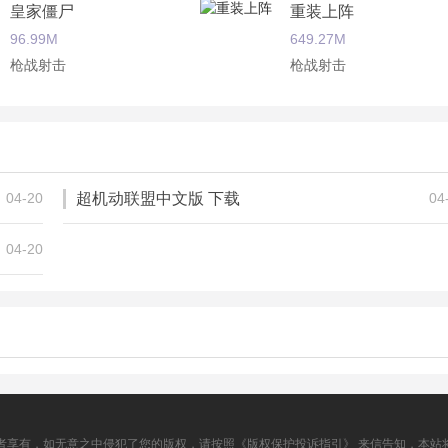
皇家僵尸
重装上阵
96.99M
649.27M
枪战射击
枪战射击
量子特攻
超级子弹先生
370.00M
28.99M
枪战射击
枪战射击
04-20
超机动联盟中文版 下载
04
04-20
者享有，如无意之中侵犯了您的版权，请按照《版权保护投诉指引》 来信告知，本站