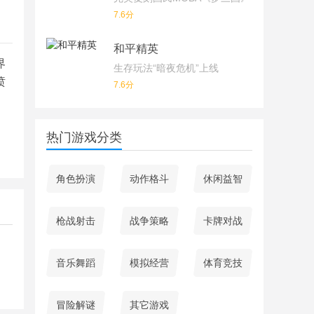
7.6分
和平精英
界
生存玩法“暗夜危机”上线
喷
7.6分
热门游戏分类
角色扮演
动作格斗
休闲益智
枪战射击
战争策略
卡牌对战
音乐舞蹈
模拟经营
体育竞技
冒险解谜
其它游戏