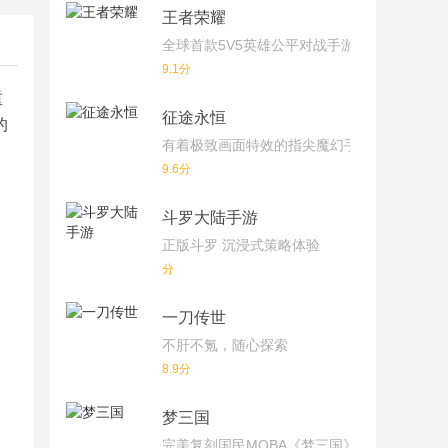
王者荣耀
全球首款5V5英雄公平对战手游
9.1分
重
征途永恒
的
有着极致画面特效的指尖魔幻手游
9.6分
斗罗大陆手游
正版斗罗 沉浸式策略体验
分
一刀传世
不肝不氪，随心探索
8.9分
梦三国
完美复刻国民MOBA《梦三国》端游！