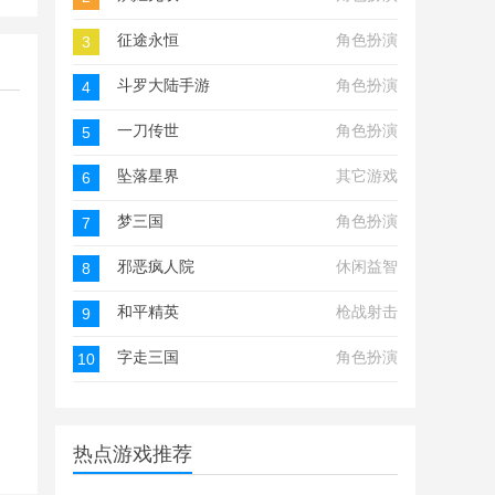
征途永恒
角色扮演
3
斗罗大陆手游
角色扮演
4
一刀传世
角色扮演
5
坠落星界
其它游戏
6
梦三国
角色扮演
7
邪恶疯人院
休闲益智
8
和平精英
枪战射击
9
字走三国
角色扮演
10
热点游戏推荐