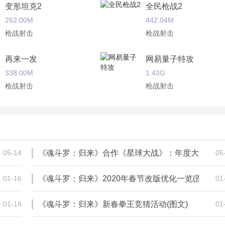
觉体验，为玩家提供紧张刺激的射击感受；
变形坦克2
全民枪战2
262.00M
442.04M
及传记，收集党切莫错过；
枪战射击
枪战射击
畅爽的战斗氛围。
再来一发
网易量子特攻
338.00M
1.43G
者的必经之路，曾经我们叫上伙伴拿起手柄进行一场刺激的魂斗
枪战射击
枪战射击
好友一起重温经典。
太阳风暴
狙神荣耀
117.00M
143.16M
枪战射击
枪战射击
新版本！(图文)手游网_快猫视频ios下载安装
05-14
《魂斗罗：归来》合作《星球大战》：年度大版本1月1
05
图文)
01-16
《魂斗罗：归来》2020年春节改版优化一览(图文)
01
01-16
《魂斗罗：归来》新春拳王竞猜活动(图文)
01