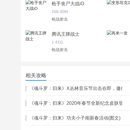
2.全新地图上线，星际突围的诸多改观丰富你的视
枪手丧尸大战iO
268.00M
3.丰富多样的角色，每一位人物都有各自的技能以
枪战射击
4.变幻多样的武器装备，全新武器已经觉醒，体验
腾讯王牌战士
魂斗罗：归来游戏评测：
1.41G
作为几代人的童年，魂斗罗几乎是每一位射击爱好
枪战射击
罗，如今它重新归来，使得我们随时随地就能交上
天启联盟
755.76M
相关攻略
枪战射击
《魂斗罗：归来》X丛林音乐节出击在即，邀你玩转
《魂斗罗：归来》2020年春节全新纪念皮肤登场(
《魂斗罗：归来》功夫小子闹新春活动(图文)