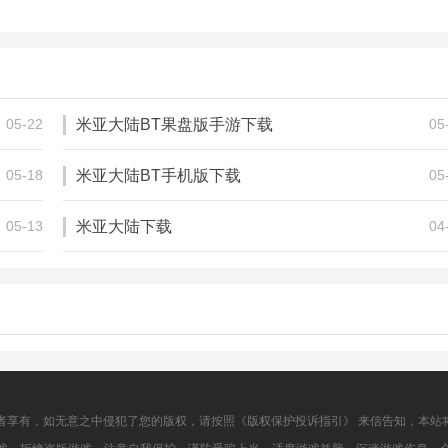
灰尘破坏者
茅山散客
350.00M
399.00M
角色扮演
角色扮演
05-22
米亚大陆BT果盘版手游下载
05
05-18
米亚大陆BT手机版下载
05
05-13
米亚大陆下载
04
者享有，如无意之中侵犯了您的版权，请按照《版权保护投诉指引》 来信告知，本站