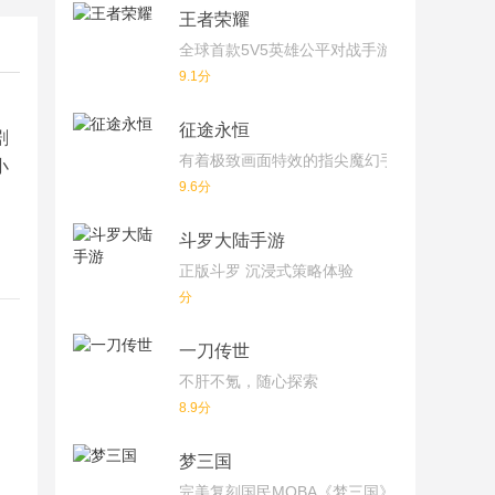
王者荣耀
全球首款5V5英雄公平对战手游
9.1分
征途永恒
剧
有着极致画面特效的指尖魔幻手游
小
9.6分
斗罗大陆手游
正版斗罗 沉浸式策略体验
分
一刀传世
不肝不氪，随心探索
8.9分
梦三国
完美复刻国民MOBA《梦三国》端游！