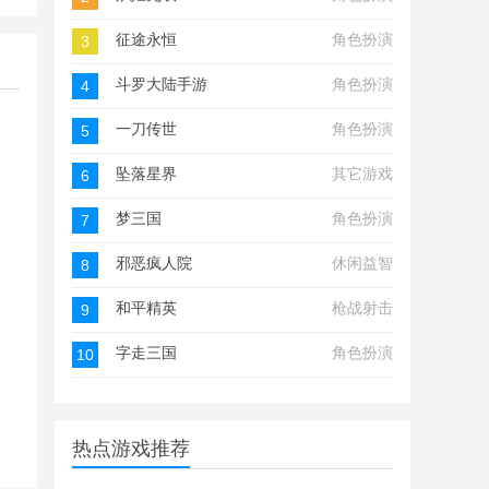
征途永恒
角色扮演
3
斗罗大陆手游
角色扮演
4
一刀传世
角色扮演
5
坠落星界
其它游戏
6
梦三国
角色扮演
7
邪恶疯人院
休闲益智
8
和平精英
枪战射击
9
字走三国
角色扮演
10
热点游戏推荐