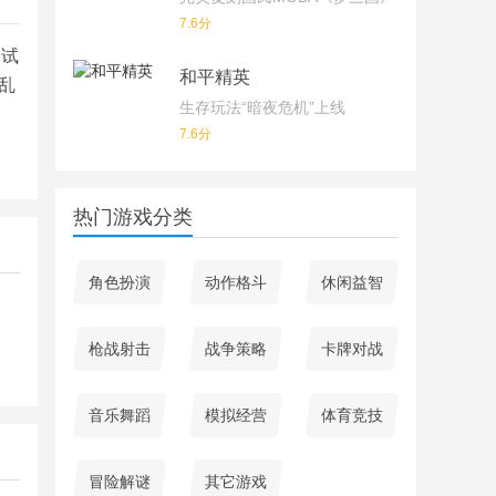
7.6分
的试
和平精英
乱
生存玩法“暗夜危机”上线
7.6分
热门游戏分类
角色扮演
动作格斗
休闲益智
枪战射击
战争策略
卡牌对战
音乐舞蹈
模拟经营
体育竞技
冒险解谜
其它游戏