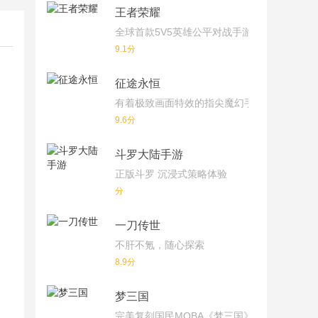
王者荣耀
全球首款5V5英雄公平对战手游
9.1分
征途永恒
有着极致画面特效的指尖魔幻手游
9.6分
斗罗大陆手游
正版斗罗 沉浸式策略体验
分
一刀传世
不肝不氪，随心探索
8.9分
梦三国
完美复刻国民MOBA《梦三国》端游！