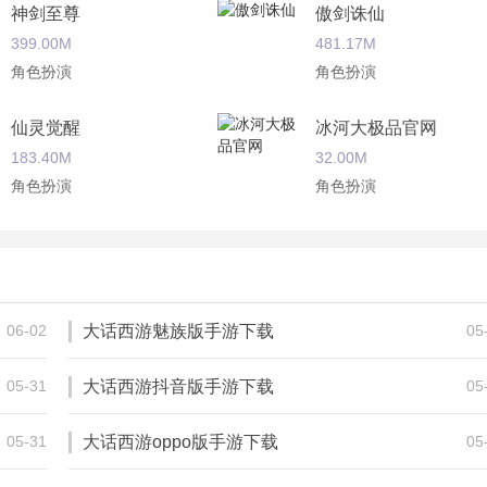
神剑至尊
傲剑诛仙
399.00M
481.17M
皇城决斗和帮战在向你招手。
角色扮演
角色扮演
仙灵觉醒
冰河大极品官网
大批新老玩家前来光顾，看着一个个熟悉的角色和场景映入眼帘
183.40M
32.00M
这片江湖中聊天交友，亦可体会其中的江湖恩怨，这款游戏给了
角色扮演
角色扮演
斗罗之战玲珑
烈焰封神
220.20M
110.30M
角色扮演
角色扮演
06-02
大话西游魅族版手游下载
05
05-31
大话西游抖音版手游下载
05
05-31
大话西游oppo版手游下载
05