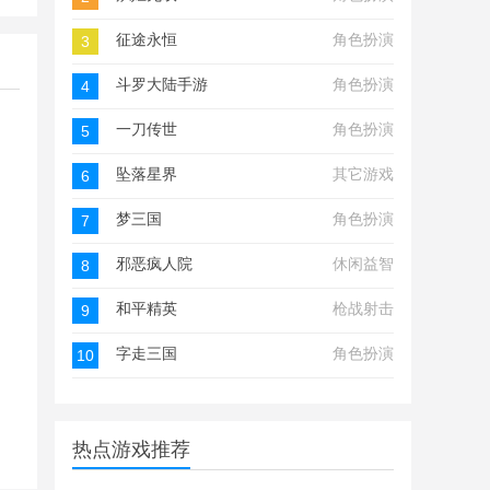
征途永恒
角色扮演
3
斗罗大陆手游
角色扮演
4
一刀传世
角色扮演
5
坠落星界
其它游戏
6
梦三国
角色扮演
7
邪恶疯人院
休闲益智
8
和平精英
枪战射击
9
字走三国
角色扮演
10
热点游戏推荐