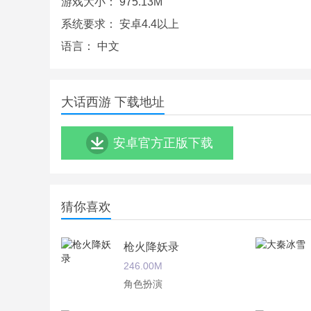
游戏大小：
975.13M
系统要求：
安卓4.4以上
语言：
中文
大话西游 下载地址
安卓官方正版下载
猜你喜欢
大话西游手游版游戏特点：
枪火降妖录
246.00M
1.24个角色降临，游戏风景美如画，玩家可自行
角色扮演
2.重现大话经典，畅爽遨游，各大缤纷玩法等待你