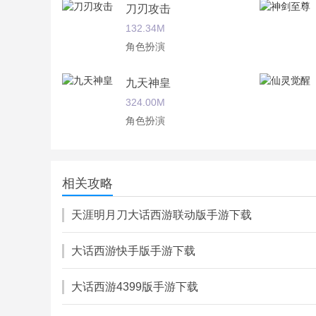
刀刃攻击
3.个性化的私人标签，等待你去结识新朋友；
132.34M
4.酣畅淋漓的战斗体验，多人组队共同PK，还有
角色扮演
大话西游手游版游戏评测：
九天神皇
大话西游重新以手游版的姿态立足市场便引起了一
324.00M
这种感觉既亲切又以一种别样的新鲜感，你可以在
角色扮演
家多种选择，一起探索新世界的奥秘。
诛魔奇侠传
312.00M
相关攻略
角色扮演
天涯明月刀大话西游联动版手游下载
大话西游快手版手游下载
大话西游4399版手游下载