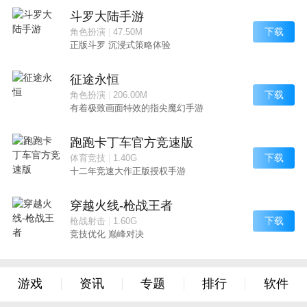
斗罗大陆手游
下载
角色扮演
|
47.50M
正版斗罗 沉浸式策略体验
征途永恒
下载
角色扮演
|
206.00M
有着极致画面特效的指尖魔幻手游
跑跑卡丁车官方竞速版
下载
体育竞技
|
1.40G
十二年竞速大作正版授权手游
穿越火线-枪战王者
下载
枪战射击
|
1.60G
竞技优化 巅峰对决
游戏
资讯
专题
排行
软件