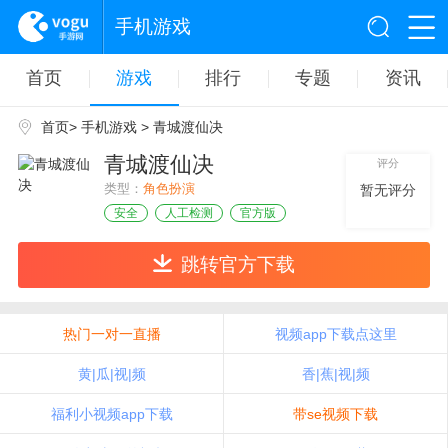
手机游戏
首页
游戏
排行
专题
资讯
首页
>
手机游戏
> 青城渡仙决
青城渡仙决
评分
类型：
角色扮演
暂无评分
安全
人工检测
官方版
跳转官方下载
热门一对一直播
视频app下载点这里
黄|瓜|视|频
香|蕉|视|频
福利小视频app下载
带se视频下载