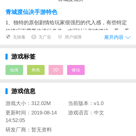
青城渡仙决手游特色
1、独特的原创剧情给玩家很强烈的代入感，有些特定
的情况下需要你进行多选一才可以让剧情继续，看一看
展开内容
无病毒
无广告
用户保障
是不是你想要的结局。
2、精美和画面和技能特效让每个职业都非常丰满，技
游戏标签
能动作都有自己独特的特点，让玩家不再有审美疲劳。
仙侠
角色
3D
修仙
3、奇缘任务在你自动寻路的时候就有可能会出现，要
及时点接受才可以哦！很多随机时间需要看你自己的选
择才可以带走更多的宝物。
游戏信息
青城渡仙决手游
测评
游戏大小：312.02M
当前版本：v1.0
技能和心法等培养方向是小编感受最深刻的，这打破了
更新时间：2019-08-14
游戏语言：中文
14:52:05
传统的自动加点等常规选择，让玩家可以清楚的掌控自
己所拥有的每一项游戏内置功能。随心所欲有选择的提
研发厂商：暂无资料