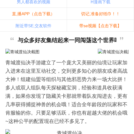
男人都喜欢的视频
H漫画下载
直,播APP（点击下载）
切记,准备好纸巾！！
附近带SE,交友软件
带se视频【点击下载】
与众多好友集结起来一同闯荡这个世界吧！
青城渡仙决手游建立了一个庞大又美丽的仙境让玩家加
入进来在这里互动社交，交到更多知心的朋友或者高战
大神！组建仙盟等组织与其他邪恶势力来一场大比拼！
多人或双人组队每天探秘藏宝洞，经验和道具收获满
满，如果你发现了隐藏关卡那就带着队友闯进去，更有
几率获得捕捉神兽的机会哦！适合全年龄段的玩家和不
肯服输的你。只要足够活跃，你也有超越大佬的机会哦
~这种公平的配置现在已经不多见了。