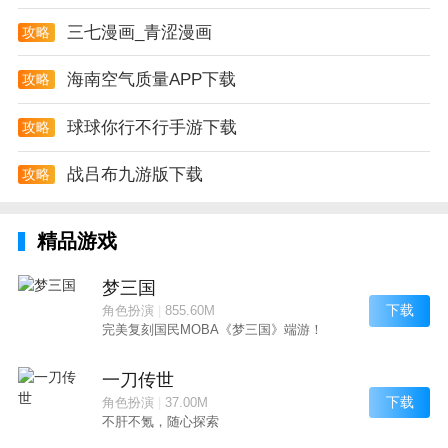
三七漫画_青涩漫画
攻略
海南空气质量APP下载
攻略
球球你行不行手游下载
攻略
战吕布九游版下载
攻略
精品游戏
梦三国
下载
角色扮演
|
855.60M
完美复刻国民MOBA《梦三国》端游！
一刀传世
下载
角色扮演
|
37.00M
不肝不氪，随心探索