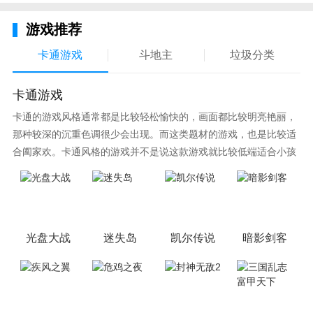
升自身的战斗能力。而且有些时候高战力不仅仅是你唯
一的追求，生活党风景党同样可以在这里乐在其中哦~
游戏推荐
卡通游戏
斗地主
垃圾分类
卡通游戏
卡通的游戏风格通常都是比较轻松愉快的，画面都比较明亮艳丽，
那种较深的沉重色调很少会出现。而这类题材的游戏，也是比较适
合阖家欢。卡通风格的游戏并不是说这款游戏就比较低端适合小孩
子玩，因为很多游戏厂商会故意把游戏中添加进入卡通元素，这也
可以说是一种勾起大家兴趣的手段！身边有好友能够在一起游戏的
小伙伴，不妨来这里挑选一两款适合的游戏与好友分享这份快乐。
光盘大战
迷失岛
凯尔传说
暗影剑客