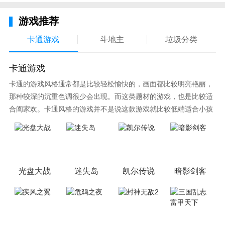
游戏推荐
卡通游戏
斗地主
垃圾分类
卡通游戏
卡通的游戏风格通常都是比较轻松愉快的，画面都比较明亮艳丽，
那种较深的沉重色调很少会出现。而这类题材的游戏，也是比较适
合阖家欢。卡通风格的游戏并不是说这款游戏就比较低端适合小孩
子玩，因为很多游戏厂商会故意把游戏中添加进入卡通元素，这也
可以说是一种勾起大家兴趣的手段！身边有好友能够在一起游戏的
小伙伴，不妨来这里挑选一两款适合的游戏与好友分享这份快乐。
光盘大战
迷失岛
凯尔传说
暗影剑客