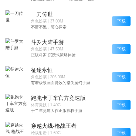
一刀传世
下载
角色扮演
|
37.00M
不肝不氪，随心探索
斗罗大陆手游
下载
角色扮演
|
47.50M
正版斗罗 沉浸式策略体验
征途永恒
下载
角色扮演
|
206.00M
有着极致画面特效的指尖魔幻手游
跑跑卡丁车官方竞速版
下载
体育竞技
|
1.40G
十二年竞速大作正版授权手游
穿越火线-枪战王者
下载
枪战射击
|
1.60G