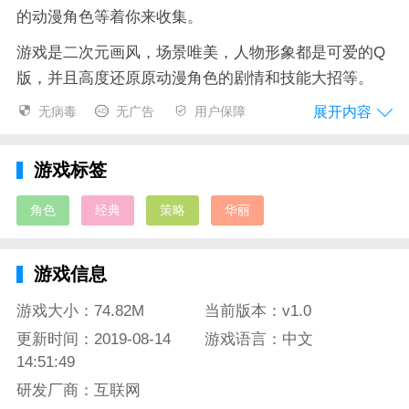
的动漫角色等着你来收集。
游戏是二次元画风，场景唯美，人物形象都是可爱的Q
版，并且高度还原原动漫角色的剧情和技能大招等。
展开内容
无病毒
无广告
用户保障
通过动漫的视角构建一个龙珠宇宙体系，以二次元动漫
作为主体，搭配竞技玩法。
游戏标签
角色
经典
策略
华丽
超宇宙战士游戏测评
玩家可以操作漫画里面的人物，利用简便有趣的即时操
游戏信息
作，配合各具特色的英雄大招和灵活自由的战斗策略，
能让玩家在战斗中创造出无限的可能性。游戏通过唯美
游戏大小：74.82M
当前版本：v1.0
的场景和萌Q但不失霸气的人物造型，再加上华丽炫目
更新时间：2019-08-14
游戏语言：中文
的特效，让玩家进入到一个刺激好玩异次元手办大战世
14:51:49
界。
研发厂商：互联网