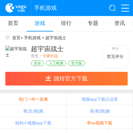
手机游戏
首页
游戏
排行
专题
资讯
首页
>
手机游戏
> 超宇宙战士
超宇宙战士
评分
类型：
卡牌对战
暂无评分
安全
人工检测
官方版
跳转官方下载
热门一对一直播
视频app下载点这里
黄|瓜|视|频
香|蕉|视|频
福利小视频app下载
带se视频下载