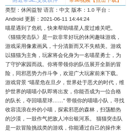
附近带SE,交友软件
带se视频【点击下载】
类型：休闲益智 语言：中文 版本：1.0 平台：
Android 更新：2021-06-11 14:44:24
喵星遇到了危机，快来帮助喵星人度过难关吧。
《猫猫突击队》是一款非常好玩的休闲趣味游戏，
游戏采用像素画风，十分清新而又不失精美。游戏
以猫猫为主角，玩家将会化身为一名喵星勇士，为
了守护家园而战。你将带领你的队伍展开全新的冒
险，同邪恶势力作斗争，欢迎广大玩家前来下载。
游戏背景 “喵星危在旦夕，世界处于恶犬的时代，维
护世界的喵喵小队即将出发，你能否成为一位合格
的队长，夺回喵星球……” 带领你的喵喵小队，寻找
收容流浪在外的小喵，探索邪恶的森林，扫荡酷热
的沙漠，一鼓作气把敌人冲出银河系。 猫猫突击队
是一款冒险挑战类的游戏，你能通过自己的操作来