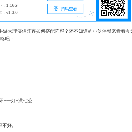
小：
1.16G
扫码查看
本：
v1.3.0
2手游大理侠侣阵容如何搭配阵容？还不知道的小伙伴就来看看今
攻略吧：
阳+一灯+洪七公
果不好。