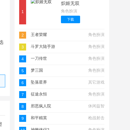
炽姬无双
角色扮演
1
下载
王者荣耀
角色扮演
2
选
斗罗大陆手游
角色扮演
3
一刀传世
角色扮演
4
梦三国
角色扮演
5
详细解析
坠落星界
其它游戏
6
征途永恒
角色扮演
7
邪恶疯人院
休闲益智
8
和平精英
枪战射击
9
想江湖
神雕侠侣2
角色扮演