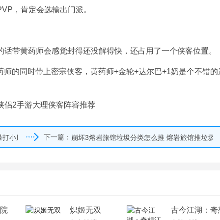
PVP，肯定会选输出门派。
花的话带黄药师会感觉封得还没解得快，还占用了一个侠客位置。
师的同时带上密宗侠客，黄药师+金轮+达尔巴+1奶是个不错的
下一篇：
暴打小朋友
崩坏3熔岩旅馆垃圾分类怎么推 熔岩旅馆推垃圾
院
炽姬无双
古今江湖：奇