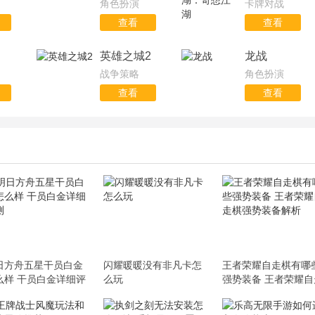
角色扮演
卡牌对战
查看
查看
英雄之城2
龙战
战争策略
角色扮演
查看
查看
日方舟五星干员白金
闪耀暖暖没有非凡卡怎
王者荣耀自走棋有哪
么样 干员白金详细评
么玩
强势装备 王者荣耀自
棋强势装备解析