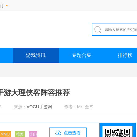
们
游戏资讯
专题合集
排行榜
手游大理侠客阵容推荐
2
来源：
VOGU手游网
作者：Mr_金爷
点击查看
MMO
唯美
幻想