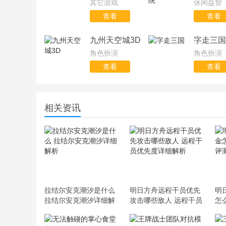
其它游戏
休闲益智
查看
查看
九州天空城3D
字走三国
角色扮演
角色扮演
查看
查看
相关资讯
拉结尔安克潮汐是什么
明日方舟远程干员优先
明
拉结尔安克潮汐详细解
攻击哪些敌人 远程干员
怎
析
优先度详细解析
测