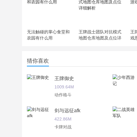
无法触碰的掌心食堂和
王牌战士团队对抗模式
王
农园有什么用
地图仓库地图及点位详
戏
细解析
猜你喜欢
王牌御史
1009.64M
动作格斗
剑与远征afk
422.86M
卡牌对战