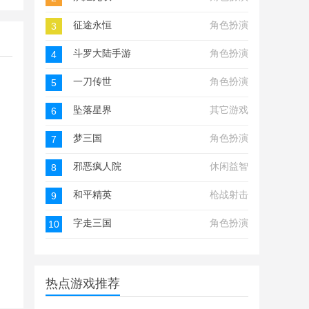
征途永恒
角色扮演
3
斗罗大陆手游
角色扮演
4
一刀传世
角色扮演
5
坠落星界
其它游戏
6
梦三国
角色扮演
7
邪恶疯人院
休闲益智
8
和平精英
枪战射击
9
字走三国
角色扮演
10
热点游戏推荐