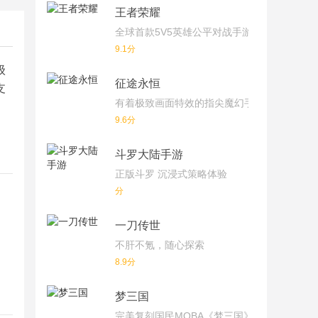
王者荣耀
全球首款5V5英雄公平对战手游
9.1分
级
征途永恒
支
有着极致画面特效的指尖魔幻手游
9.6分
斗罗大陆手游
正版斗罗 沉浸式策略体验
分
一刀传世
不肝不氪，随心探索
8.9分
梦三国
完美复刻国民MOBA《梦三国》端游！