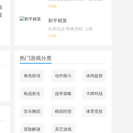
7.6分
着
度
和平精英
生存玩法“暗夜危机”上线
7.6分
热门游戏分类
角色扮演
动作格斗
休闲益智
枪战射击
战争策略
卡牌对战
音乐舞蹈
模拟经营
体育竞技
冒险解谜
其它游戏