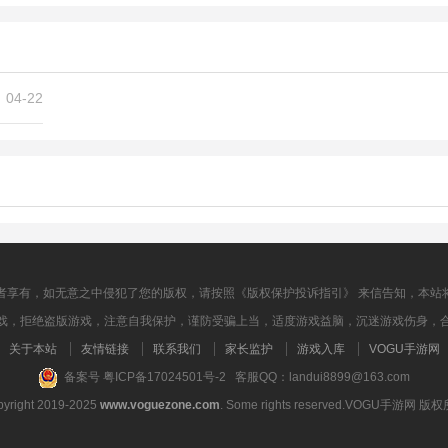
修真界飞
龙骑战争
2.96M
142.00M
角色扮演
角色扮演
04-22
者享有，如无意之中侵犯了您的版权，请按照《版权保护投诉指引》 来信告知，本站
戏，拒绝盗版游戏，注意自我保护，谨防受骗上当，适度游戏益脑，沉迷游戏伤身，
关于本站
友情链接
联系我们
家长监护
游戏入库
VOGU手游网
备案号 粤ICP备17024501号-2 客服QQ：landui8899@163.com
yright 2019-2025
www.voguezone.com
. Some rights reserved.VOGU手游网 版