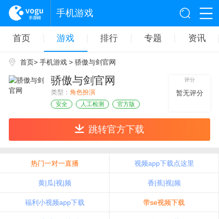
手机游戏
首页
游戏
排行
专题
资讯
首页
>
手机游戏
> 骄傲与剑官网
骄傲与剑官网
评分
类型：
角色扮演
暂无评分
安全
人工检测
官方版
跳转官方下载
热门一对一直播
视频app下载点这里
黄|瓜|视|频
香|蕉|视|频
福利小视频app下载
带se视频下载