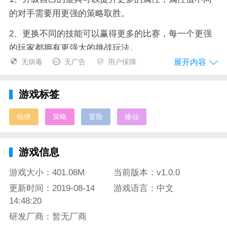
的对手需要用更强的策略取胜。
2、更换不同的技能可以赢得更多的比赛，每一个更强
的玩家都拥有更强大的挑战玩法。
展开内容
无病毒
无广告
用户保障
3、使用更多的道具可以在游戏中不断的成长，赢得更
多的比赛玩法可以轻松的成长。
游戏标签
4、更换不同的挑战能力可以赢得更多的属性，切换更
多的实力可以带来更多奖励。
仙侠
策略
冒险
修仙
游戏信息
骄傲与剑游戏亮点
游戏大小：401.08M
当前版本：v1.0.0
多样化的职业生涯，不同的战斗经验，丰富的技能和精
更新时间：2019-08-14
游戏语言：中文
彩的技巧。你可以在这里找到你的乐趣和玩耍，并挑战
14:48:20
各种奇妙的冒险经历，让你的力量逐渐变强。有更丰富
研发厂商：暂无厂商
的故事，浪漫和美妙的传说完成更多的主线。