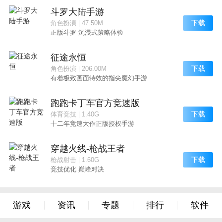
斗罗大陆手游
下载
角色扮演
|
47.50M
正版斗罗 沉浸式策略体验
征途永恒
下载
角色扮演
|
206.00M
有着极致画面特效的指尖魔幻手游
跑跑卡丁车官方竞速版
下载
体育竞技
|
1.40G
十二年竞速大作正版授权手游
穿越火线-枪战王者
下载
枪战射击
|
1.60G
竞技优化 巅峰对决
游戏
资讯
专题
排行
软件