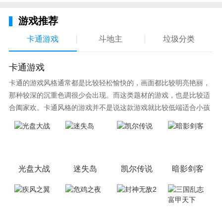
游戏推荐
卡通游戏
斗地主
垃圾分类
卡通游戏
卡通的游戏风格通常都是比较轻松愉快的，画面都比较明亮艳丽，
那种较深的沉重色调很少会出现。而这类题材的游戏，也是比较适
合阖家欢。卡通风格的游戏并不是说这款游戏就比较低端适合小孩
子玩，因为很多游戏厂商会故意把游戏中添加进入卡通元素，这也
可以说是一种勾起大家兴趣的手段！身边有好友能够在一起游戏的
小伙伴，不妨来这里挑选一两款适合的游戏与好友分享这份快乐。
光盘大战
迷失岛
凯尔传说
暗影剑客