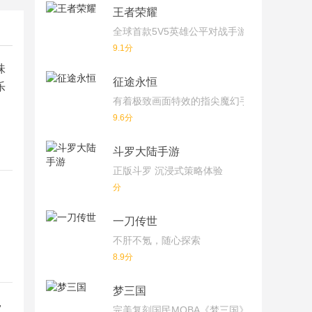
王者荣耀
全球首款5V5英雄公平对战手游
9.1分
味
征途永恒
乐
有着极致画面特效的指尖魔幻手游
9.6分
斗罗大陆手游
正版斗罗 沉浸式策略体验
分
一刀传世
不肝不氪，随心探索
8.9分
梦三国
，
完美复刻国民MOBA《梦三国》端游！