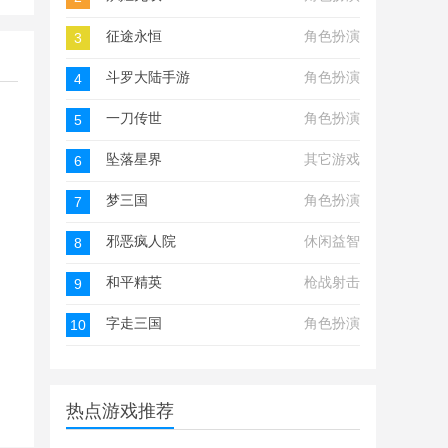
征途永恒
角色扮演
3
斗罗大陆手游
角色扮演
4
一刀传世
角色扮演
5
坠落星界
其它游戏
6
梦三国
角色扮演
7
邪恶疯人院
休闲益智
8
和平精英
枪战射击
9
字走三国
角色扮演
10
热点游戏推荐