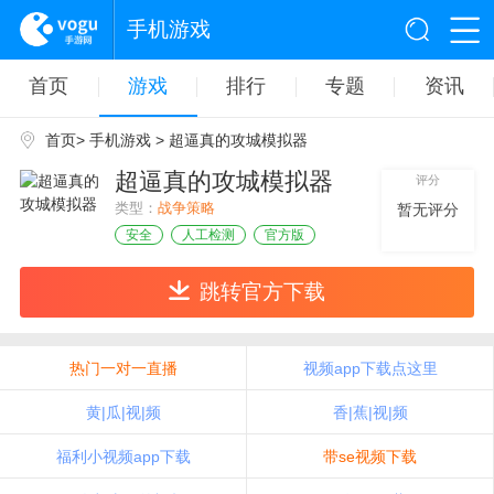
手机游戏
首页
游戏
排行
专题
资讯
首页
>
手机游戏
> 超逼真的攻城模拟器
超逼真的攻城模拟器
评分
类型：
战争策略
暂无评分
安全
人工检测
官方版
跳转官方下载
热门一对一直播
视频app下载点这里
黄|瓜|视|频
香|蕉|视|频
福利小视频app下载
带se视频下载