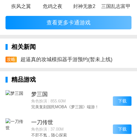
疾风之翼
危鸡之夜
封神无敌2
三国乱志富甲天
查看更多卡通游戏
相关新闻
超逼真的攻城模拟器手游预约(暂未上线)
攻略
精品游戏
梦三国
下载
角色扮演
|
855.60M
完美复刻国民MOBA《梦三国》端游！
一刀传世
下载
角色扮演
|
37.00M
不肝不氪，随心探索