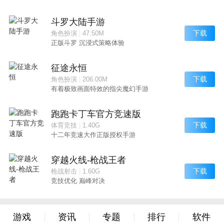
斗罗大陆手游
下载
角色扮演
|
47.50M
正版斗罗 沉浸式策略体验
征途永恒
下载
角色扮演
|
206.00M
有着极致画面特效的指尖魔幻手游
跑跑卡丁车官方竞速版
下载
体育竞技
|
1.40G
十二年竞速大作正版授权手游
穿越火线-枪战王者
下载
枪战射击
|
1.60G
竞技优化 巅峰对决
游戏
资讯
专题
排行
软件