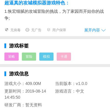
超逼真的攻城模拟器游戏特色：
1.恢宏细腻的攻城冒险的挑战，为了家园而开始你的战
争;
2.各种士兵合理的选择能让你展现更华丽的冒险战斗体
展开内容
无病毒
无广告
用户保障
验;
3.去进行利用那些不同的地形，在战场之中轻松获得战
游戏标签
斗胜利。
策略
冒险
模拟
卡通
超逼真的攻城模拟器官方简介：
开始你的攻城战斗的体验吧，在这里能为你打造的是一
游戏信息
个不同的炫酷战争冒险挑战，游戏里面的那些风格是偏
游戏大小：409.00M
当前版本：v1.0.0
向于简约和卡通的风格的，在每一次战斗之前的战斗去
仔细的观察那些战场之中的地形和城堡之内的士兵阵
更新时间：2019-08-14
游戏语言：中文
14:45:50
容，去合理的搭配战场让你能去感受这个战争对决的乐
趣。
研发厂商：暂无资料