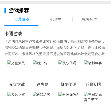
游戏推荐
卡通游戏
斗地主
垃圾分类
卡通游戏
卡通的游戏风格通常都是比较轻松愉快的，画面都比较明亮艳丽，
那种较深的沉重色调很少会出现。而这类题材的游戏，也是比较适
合阖家欢。卡通风格的游戏并不是说这款游戏就比较低端适合小孩
子玩，因为很多游戏厂商会故意把游戏中添加进入卡通元素，这也
可以说是一种勾起大家兴趣的手段！身边有好友能够在一起游戏的
小伙伴，不妨来这里挑选一两款适合的游戏与好友分享这份快乐。
光盘大战
迷失岛
凯尔传说
暗影剑客