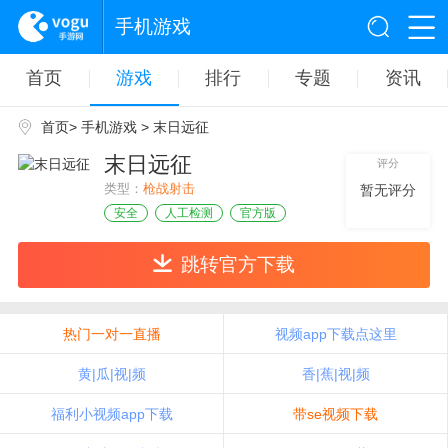
手机游戏
首页
游戏
排行
专题
资讯
首页
>
手机游戏
> 末日远征
末日远征
评分
类型：
枪战射击
暂无评分
安全
人工检测
官方版
跳转官方下载
热门一对一直播
视频app下载点这里
黄|瓜|视|频
香|蕉|视|频
福利小视频app下载
带se视频下载