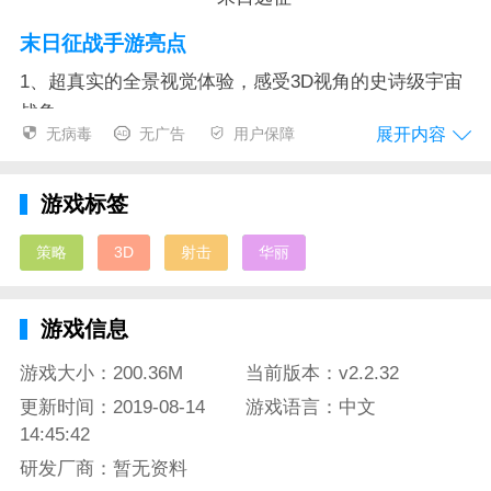
末日征战手游亮点
1、超真实的全景视觉体验，感受3D视角的史诗级宇宙
战争
展开内容
无病毒
无广告
用户保障
2、全球同服，与世界接轨，一同感受太空战争的刺激
3、建造你自己的太空空间站，去赢得每一场战争
游戏标签
4、可以创建军团，与全世界的其他玩家争夺宇宙的霸
策略
3D
射击
华丽
权
末日征战手游测评
游戏信息
宏达的高清纪实画质，多种炫酷战舰很有未来科技，宇
游戏大小：200.36M
当前版本：v2.2.32
宙细节的描绘也是很到位让人感叹制作的精美，射击的
更新时间：2019-08-14
游戏语言：中文
特效和打击感都超爽让人很有玩下去的热情，震撼的音
14:45:42
效也是很让人热血的，一直想要这样制作精致足够真实
研发厂商：暂无资料
的太空战，这一款做的很不错。