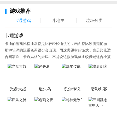
游戏推荐
卡通游戏
斗地主
垃圾分类
卡通游戏
卡通的游戏风格通常都是比较轻松愉快的，画面都比较明亮艳丽，
那种较深的沉重色调很少会出现。而这类题材的游戏，也是比较适
合阖家欢。卡通风格的游戏并不是说这款游戏就比较低端适合小孩
子玩，因为很多游戏厂商会故意把游戏中添加进入卡通元素，这也
可以说是一种勾起大家兴趣的手段！身边有好友能够在一起游戏的
小伙伴，不妨来这里挑选一两款适合的游戏与好友分享这份快乐。
光盘大战
迷失岛
凯尔传说
暗影剑客