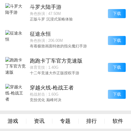
斗罗大陆手游
下载
角色扮演
|
47.50M
正版斗罗 沉浸式策略体验
征途永恒
下载
角色扮演
|
206.00M
有着极致画面特效的指尖魔幻手游
跑跑卡丁车官方竞速版
下载
体育竞技
|
1.40G
十二年竞速大作正版授权手游
穿越火线-枪战王者
下载
枪战射击
|
1.60G
竞技优化 巅峰对决
游戏
资讯
专题
排行
软件