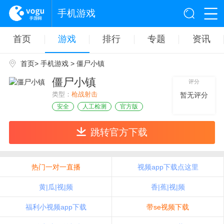
手机游戏
首页
游戏
排行
专题
资讯
首页
>
手机游戏
> 僵尸小镇
僵尸小镇
评分
类型：
枪战射击
暂无评分
安全
人工检测
官方版
跳转官方下载
热门一对一直播
视频app下载点这里
黄|瓜|视|频
香|蕉|视|频
福利小视频app下载
带se视频下载