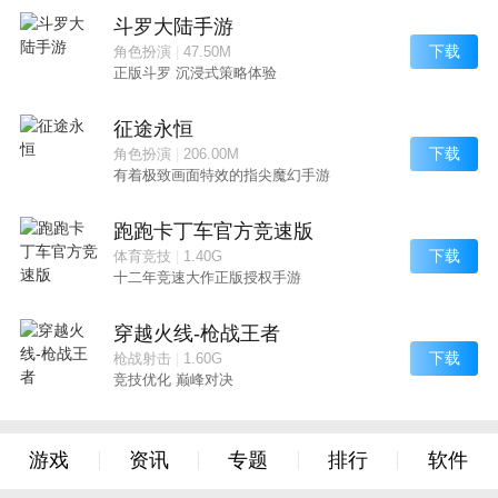
斗罗大陆手游
下载
角色扮演
|
47.50M
正版斗罗 沉浸式策略体验
征途永恒
下载
角色扮演
|
206.00M
有着极致画面特效的指尖魔幻手游
跑跑卡丁车官方竞速版
下载
体育竞技
|
1.40G
十二年竞速大作正版授权手游
穿越火线-枪战王者
下载
枪战射击
|
1.60G
竞技优化 巅峰对决
游戏
资讯
专题
排行
软件