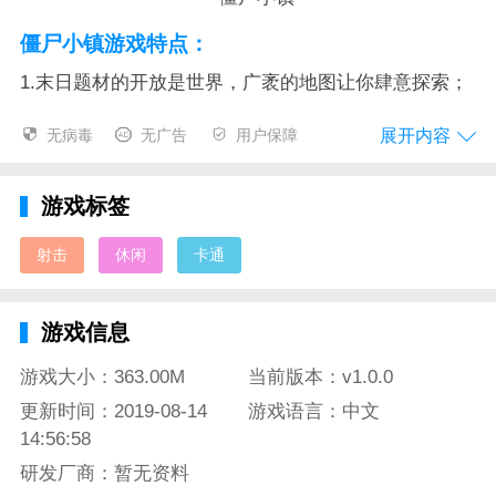
僵尸小镇游戏特点：
1.末日题材的开放是世界，广袤的地图让你肆意探索；
2.崩坏的世界丧尸横行，方块人也能挑战僵尸；
展开内容
无病毒
无广告
用户保障
3.丰富多样的武器设定，RPG手雷枪械应有尽有；
游戏标签
4.简约不简单的游戏内容，实时变化的天气系统刷新你
对像素风游戏的新体感。
射击
休闲
卡通
僵尸小镇游戏评测：
游戏信息
很多玩家谈到方块、像素风游戏脑海中大都将其归
为“休闲娱乐”类，实际上没有真正体验过的人并不知道
游戏大小：363.00M
当前版本：v1.0.0
该风格作品的深度，当下市面中像素风的优秀作品不在
更新时间：2019-08-14
游戏语言：中文
少数，它所涉及的游戏题材也在如病毒一样蔓延于多个
14:56:58
游戏品类，就像僵尸小镇，人们往往熟悉了在压抑绝望
研发厂商：暂无资料
的氛围中攻打僵尸，但是方块人的加入又会带来怎样的