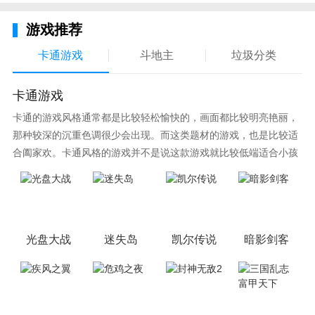
游戏体感呢？这是一个很值得回味的种草点。开放的世
游戏推荐
界、变化的天气以及丰富多样的武器与模式，僵尸小镇
将会为你带来全新的视听盛宴。
卡通游戏
斗地主
垃圾分类
卡通游戏
卡通的游戏风格通常都是比较轻松愉快的，画面都比较明亮艳丽，
那种较深的沉重色调很少会出现。而这类题材的游戏，也是比较适
合阖家欢。卡通风格的游戏并不是说这款游戏就比较低端适合小孩
子玩，因为很多游戏厂商会故意把游戏中添加进入卡通元素，这也
可以说是一种勾起大家兴趣的手段！身边有好友能够在一起游戏的
小伙伴，不妨来这里挑选一两款适合的游戏与好友分享这份快乐。
光盘大战
迷失岛
凯尔传说
暗影剑客