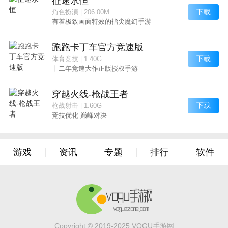
征途永恒
下载
角色扮演
|
206.00M
有着极致画面特效的指尖魔幻手游
跑跑卡丁车官方竞速版
下载
体育竞技
|
1.40G
十二年竞速大作正版授权手游
穿越火线-枪战王者
下载
枪战射击
|
1.60G
竞技优化 巅峰对决
游戏
资讯
专题
排行
软件
Copyright © 2019-2025.VOGU手游网