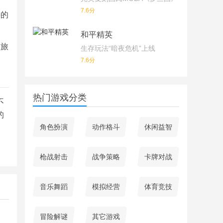
7.6分
要的
和平精英
的旅
生存玩法“暗夜危机”上线
7.6分
热门游戏分类
不
的
角色扮演
动作格斗
休闲益智
枪战射击
战争策略
卡牌对战
音乐舞蹈
模拟经营
体育竞技
冒险解谜
其它游戏