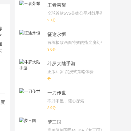
王者荣耀
全球首款5V5英雄公平对战手游
9.1分
界
征途永恒
了
有着极致画面特效的指尖魔幻手游
加
9.6分
不
斗罗大陆手游
正版斗罗 沉浸式策略体验
分
一刀传世
不肝不氪，随心探索
们度
8.9分
信
梦三国
完美复刻国民MOBA《梦三国》端游！