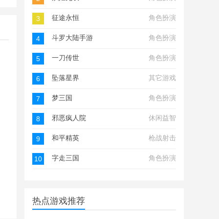
征途永恒
角色扮演
3
斗罗大陆手游
角色扮演
4
一刀传世
角色扮演
5
坠落星界
其它游戏
6
梦三国
角色扮演
7
邪恶疯人院
休闲益智
8
和平精英
枪战射击
9
字走三国
角色扮演
10
热点游戏推荐