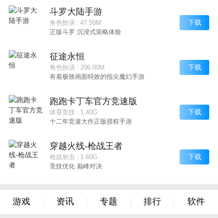
斗罗大陆手游
下载
角色扮演
|
47.50M
正版斗罗 沉浸式策略体验
征途永恒
下载
角色扮演
|
206.00M
有着极致画面特效的指尖魔幻手游
跑跑卡丁车官方竞速版
下载
体育竞技
|
1.40G
十二年竞速大作正版授权手游
穿越火线-枪战王者
下载
枪战射击
|
1.60G
竞技优化 巅峰对决
游戏
资讯
专题
排行
软件