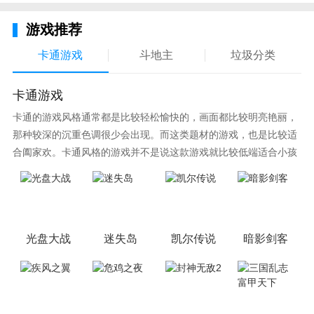
路，铸就一段美妙的奇缘。
游戏推荐
卡通游戏
斗地主
垃圾分类
卡通游戏
卡通的游戏风格通常都是比较轻松愉快的，画面都比较明亮艳丽，
那种较深的沉重色调很少会出现。而这类题材的游戏，也是比较适
合阖家欢。卡通风格的游戏并不是说这款游戏就比较低端适合小孩
子玩，因为很多游戏厂商会故意把游戏中添加进入卡通元素，这也
可以说是一种勾起大家兴趣的手段！身边有好友能够在一起游戏的
小伙伴，不妨来这里挑选一两款适合的游戏与好友分享这份快乐。
光盘大战
迷失岛
凯尔传说
暗影剑客