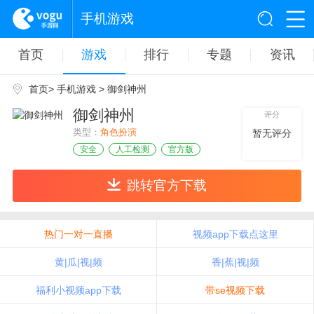
手机游戏
首页
游戏
排行
专题
资讯
首页
>
手机游戏
> 御剑神州
御剑神州
评分
类型：
角色扮演
暂无评分
安全
人工检测
官方版
跳转官方下载
热门一对一直播
视频app下载点这里
黄|瓜|视|频
香|蕉|视|频
福利小视频app下载
带se视频下载