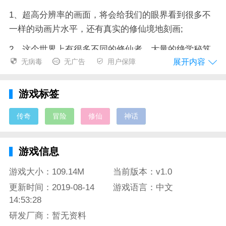
1、超高分辨率的画面，将会给我们的眼界看到很多不
一样的动画片水平，还有真实的修仙境地刻画;
2、这个世界上有很多不同的修仙者，大量的绝学秘笈
展开内容
无病毒
无广告
用户保障
等待我们屋进行学习和训练;
3、美丽又清新的画面风格设计，带给玩家超震撼的视
游戏标签
觉既视感，给玩家带来流畅有力的打击效果，让人享受
无限乐趣。
传奇
冒险
修仙
神话
御剑神州手游测评
游戏信息
1、这是一个属于我们的奇幻世界，这里充满着各种我
真的异兽，斩杀它们就可以获得一切的力量来源;
游戏大小：109.14M
当前版本：v1.0
更新时间：2019-08-14
游戏语言：中文
2、强大的修仙技能释放，带给你无限畅爽的战斗激情
14:53:28
感，让你享受欲罢不能的激情体验;
研发厂商：暂无资料
3、属于你们之间的浪漫爱情故事，一起携手共走天涯