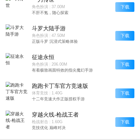
下载
角色扮演
|
37.00M
不肝不氪，随心探索
斗罗大陆手游
下载
角色扮演
|
47.50M
正版斗罗 沉浸式策略体验
征途永恒
下载
角色扮演
|
206.00M
有着极致画面特效的指尖魔幻手游
跑跑卡丁车官方竞速版
下载
体育竞技
|
1.40G
十二年竞速大作正版授权手游
穿越火线-枪战王者
下载
枪战射击
|
1.60G
竞技优化 巅峰对决