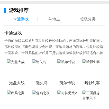
游戏推荐
卡通游戏
斗地主
垃圾分类
卡通游戏
卡通的游戏风格通常都是比较轻松愉快的，画面都比较明亮艳丽，
那种较深的沉重色调很少会出现。而这类题材的游戏，也是比较适
合阖家欢。卡通风格的游戏并不是说这款游戏就比较低端适合小孩
子玩，因为很多游戏厂商会故意把游戏中添加进入卡通元素，这也
可以说是一种勾起大家兴趣的手段！身边有好友能够在一起游戏的
小伙伴，不妨来这里挑选一两款适合的游戏与好友分享这份快乐。
光盘大战
迷失岛
凯尔传说
暗影剑客