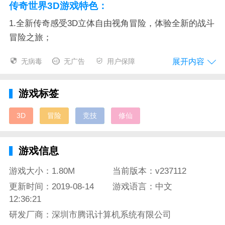
传奇世界3D游戏特色：
1.全新传奇感受3D立体自由视角冒险，体验全新的战斗
冒险之旅；
2.酣畅打怪超高爆率，挑战BOSS各种稀有传奇自由爆
展开内容
无病毒
无广告
用户保障
不停；
3.交易拍卖全面开放，让你能自由的去交易那些极品武
游戏标签
器装备。
3D
冒险
竞技
修仙
传奇世界3D官方简介：
为你带来一个不同的精彩世界，只要刷主线副本就能让
游戏信息
你轻松满级，但是想要有好装备只能去不断的挑战其他
游戏大小：1.80M
当前版本：v237112
的副本和无尽深渊，只有那些地方才会给你更级别的装
备，然后锻造也会给你提升很多的属性，装备可以没有
更新时间：2019-08-14
游戏语言：中文
12:36:21
但是强化一定要高，满强化带来的属性简直不要太多好
吧。
研发厂商：深圳市腾讯计算机系统有限公司