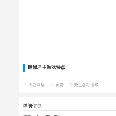
暗黑君主游戏特点
个人的力量是有限的，组建一只可以互补的完善生
需要网络
免费
无需谷歌市场
生存不是唯一的目的，带领人类击退僵尸，重新建
病毒是一把双刃剑，很多幸存者都因为病毒的而改
详细信息