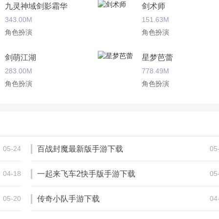
九灵神域剑影霜华
剑术师
343.00M
151.63M
角色扮演
角色扮演
剑萌江湖
星梦芭蕾
难，就是发展的实在是太慢了；
283.00M
778.49M
角色扮演
角色扮演
制玩法，节奏也偏慢。
传奇霸业手游
一剑成仙之逐梦情缘
210.00M
234.05M
角色扮演
角色扮演
05-24
百战封魔最新版手游下载
05
04-18
一起来飞车2快手版手游下载
05
05-20
传奇小队手游下载
04