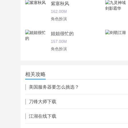
紫塞秋风
162.00M
角色扮演
暗黑君主游戏测评
姐姐很忙的
1、其实主要还是策略的玩法，而且操作也不是很
157.00M
角色扮演
2、比较急性子的玩家可能会不太适合，采用回合
怒剑传说
245.49M
相关攻略
角色扮演
美国服务器要怎么挑选？
刀锋大师下载
江湖在线下载