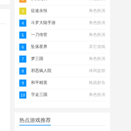
征途永恒
角色扮演
3
斗罗大陆手游
角色扮演
4
一刀传世
角色扮演
5
坠落星界
其它游戏
6
梦三国
角色扮演
7
邪恶疯人院
休闲益智
8
和平精英
枪战射击
9
字走三国
角色扮演
10
热点游戏推荐