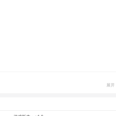
存队伍是很有必要的。
展开
立人类文明才是你心中的理想；
变了基因，获得了超越常人的战力。