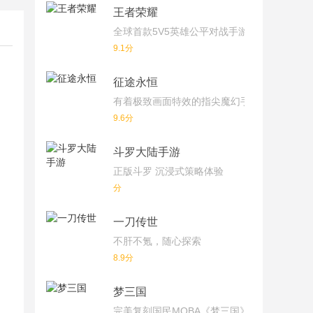
王者荣耀
全球首款5V5英雄公平对战手游
9.1分
征途永恒
有着极致画面特效的指尖魔幻手游
9.6分
斗罗大陆手游
正版斗罗 沉浸式策略体验
分
一刀传世
不肝不氪，随心探索
8.9分
梦三国
完美复刻国民MOBA《梦三国》端游！