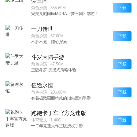
梦三国
下载
角色扮演
|
855.60M
完美复刻国民MOBA《梦三国》端游！
一刀传世
下载
角色扮演
|
37.00M
不肝不氪，随心探索
斗罗大陆手游
下载
角色扮演
|
47.50M
正版斗罗 沉浸式策略体验
征途永恒
下载
角色扮演
|
206.00M
有着极致画面特效的指尖魔幻手游
跑跑卡丁车官方竞速版
下载
体育竞技
|
1.40G
十二年竞速大作正版授权手游