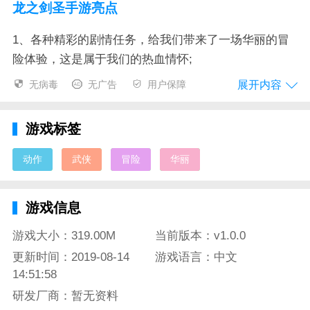
龙之剑圣手游亮点
1、各种精彩的剧情任务，给我们带来了一场华丽的冒
险体验，这是属于我们的热血情怀;
展开内容
无病毒
无广告
用户保障
2、庞大的场景地图，自由的冒险探索，不断的变强能
力，感受人生的蜕变成长;
游戏标签
3、奇幻萌宠的陪伴同行，给我们带来了极致的欢愉，
也给予了我们心灵上的温情时光。
动作
武侠
冒险
华丽
龙之剑圣手游测评
游戏信息
这是一场可以让我们体验到一场激情战斗的武侠动作手
游，这里的每一个玩家都带有少年特有的热血情怀，闯
游戏大小：319.00M
当前版本：v1.0.0
荡着这个浩大的江湖世界，在这里进行着无尽的探索，
更新时间：2019-08-14
游戏语言：中文
享受着纷呈的江湖世界，感受着这里的神秘江湖气息，
14:51:58
不断寻找着背后的真相，这一场华丽的江湖冒险，将会
研发厂商：暂无资料