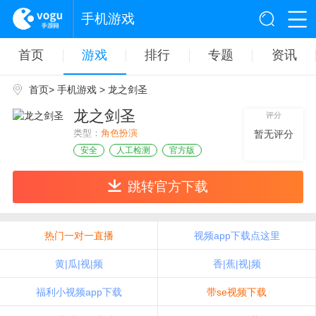
手机游戏
首页
游戏
排行
专题
资讯
首页
>
手机游戏
> 龙之剑圣
龙之剑圣
评分
类型：
角色扮演
暂无评分
安全
人工检测
官方版
跳转官方下载
热门一对一直播
视频app下载点这里
黄|瓜|视|频
香|蕉|视|频
福利小视频app下载
带se视频下载