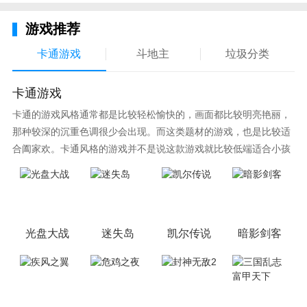
成为我们的千古佳话，谱写成一段美妙的传说。
游戏推荐
卡通游戏
斗地主
垃圾分类
卡通游戏
卡通的游戏风格通常都是比较轻松愉快的，画面都比较明亮艳丽，
那种较深的沉重色调很少会出现。而这类题材的游戏，也是比较适
合阖家欢。卡通风格的游戏并不是说这款游戏就比较低端适合小孩
子玩，因为很多游戏厂商会故意把游戏中添加进入卡通元素，这也
可以说是一种勾起大家兴趣的手段！身边有好友能够在一起游戏的
小伙伴，不妨来这里挑选一两款适合的游戏与好友分享这份快乐。
光盘大战
迷失岛
凯尔传说
暗影剑客