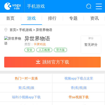
手机游戏
首页
游戏
排行
专题
资讯
首页
>
手机游戏
> 异世界物语
异世界物语
评分
类型：
卡牌对战
暂无评分
安全
人工检测
官方版
跳转官方下载
热门一对一直播
视频app下载点这里
黄|瓜|视|频
香|蕉|视|频
福利小视频app下载
带se视频下载