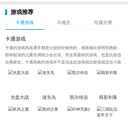
游戏推荐
卡通游戏
斗地主
垃圾分类
卡通游戏
卡通的游戏风格通常都是比较轻松愉快的，画面都比较明亮艳丽，
那种较深的沉重色调很少会出现。而这类题材的游戏，也是比较适
合阖家欢。卡通风格的游戏并不是说这款游戏就比较低端适合小孩
子玩，因为很多游戏厂商会故意把游戏中添加进入卡通元素，这也
可以说是一种勾起大家兴趣的手段！身边有好友能够在一起游戏的
小伙伴，不妨来这里挑选一两款适合的游戏与好友分享这份快乐。
光盘大战
迷失岛
凯尔传说
暗影剑客