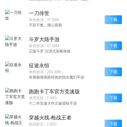
一刀传世
下载
角色扮演
|
37.00M
不肝不氪，随心探索
斗罗大陆手游
下载
角色扮演
|
47.50M
正版斗罗 沉浸式策略体验
征途永恒
下载
角色扮演
|
206.00M
有着极致画面特效的指尖魔幻手游
跑跑卡丁车官方竞速版
下载
体育竞技
|
1.40G
十二年竞速大作正版授权手游
穿越火线-枪战王者
下载
枪战射击
|
1.60G