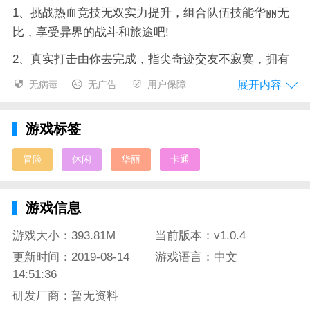
1、挑战热血竞技无双实力提升，组合队伍技能华丽无
比，享受异界的战斗和旅途吧!
2、真实打击由你去完成，指尖奇迹交友不寂寞，拥有
自己的特色队伍，随着你去争霸异界;
展开内容
无病毒
无广告
用户保障
3、萌萌卡牌获得新的阵容，异世界的探索道路无限激
情，极品武器带来史诗的荣耀;
游戏标签
异世界物语官方简介：
冒险
休闲
华丽
卡通
最精彩的热血卡通魔幻战域，为你带来的是一场特殊的
创新玩法让你能感受纸牌竞技乐趣不停，更有特殊的铭
游戏信息
文系统让你能自由科技培养，不断的提升你的实力，及
游戏大小：393.81M
当前版本：v1.0.4
时竞技和全服玩家们展开精彩竞技挑战。
更新时间：2019-08-14
游戏语言：中文
14:51:36
研发厂商：暂无资料