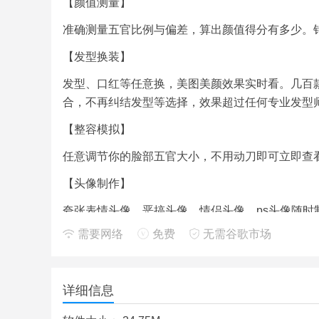
【颜值测量】
准确测量五官比例与偏差，算出颜值得分有多少。
【发型换装】
发型、口红等任意换，美图美颜效果实时看。几百
合，不再纠结发型等选择，效果超过任何专业发型
【整容模拟】
任意调节你的脸部五官大小，不用动刀即可立即查
【头像制作】
夸张表情头像、恶搞头像、情侣头像，ps头像随时
需要网络
免费
无需谷歌市场
【美容学堂】
各种：发型设计、整容/整形方法等美容美图经验分
详细信息
美可发型app测评