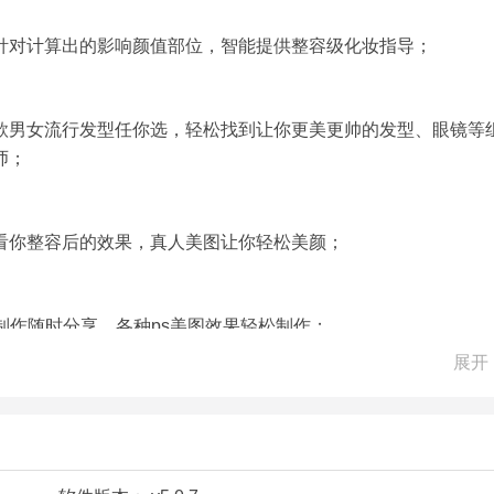
针对计算出的影响颜值部位，智能提供整容级化妆指导；
款男女流行发型任你选，轻松找到让你更美更帅的发型、眼镜等
师；
看你整容后的效果，真人美图让你轻松美颜；
制作随时分享，各种ps美图效果轻松制作；
展开
享，让你轻松学会各种ps美图抠图技巧；