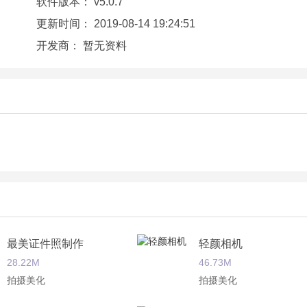
软件版本：
v5.0.7
一键生成美图吗，那就赶紧来下载美可发型app吧。
更新时间：
2019-08-14 19:24:51
开发商：
暂无资料
最美证件照制作
轻颜相机
28.22M
46.73M
拍摄美化
拍摄美化