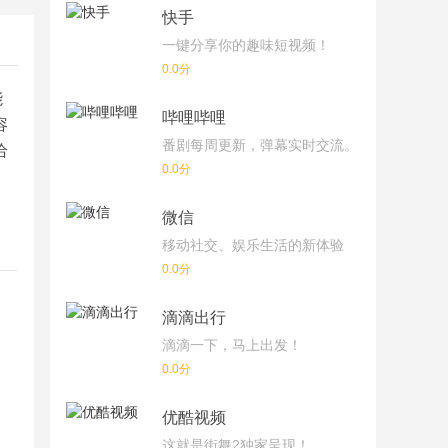
快手
一键分享你的趣味短视频！
0.0分
能
哔哩哔哩
容
番剧每周更新，弹幕实时交流。
给
0.0分
微信
移动社交、娱乐生活的新体验
0.0分
滴滴出行
滴滴一下，马上出发！
0.0分
优酷视频
这就是街舞2独家呈现！