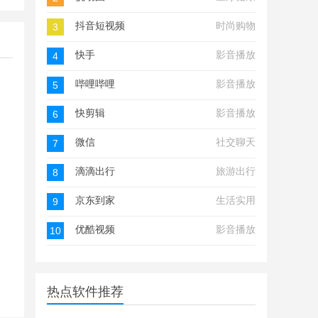
抖音短视频
时尚购物
3
快手
影音播放
4
哔哩哔哩
影音播放
5
快剪辑
影音播放
6
微信
社交聊天
7
滴滴出行
旅游出行
8
京东到家
生活实用
9
优酷视频
影音播放
10
热点软件推荐