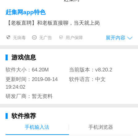
赶集网app特色
【老板直聘】和老板直接聊，当天就上岗
【附近工作】你家附近的好工作，一键查看，任挑选
展开内容
无病毒
无广告
用户保障
【优选工作】薪资福利任你筛选，心仪的好岗位从此不
错过
游戏信息
【猜你喜欢】你的喜好，赶集知道；适合你的才是好工
软件大小：64.20M
当前版本：v8.20.2
作
更新时间：2019-08-14
软件语言：中文
19:24:02
【买房卖房】租房找房，不吃差价，透明清晰
研发厂商：暂无资料
【赶集好车】靠谱好车，赶集担保，安全放心
【闲置物品】随时换钱，省钱神器，购物有理
软件推荐
【积分商城】使用APP攒积分，手机、全国通兑电影票
手机输入法
手机浏览器
等礼品等你兑换