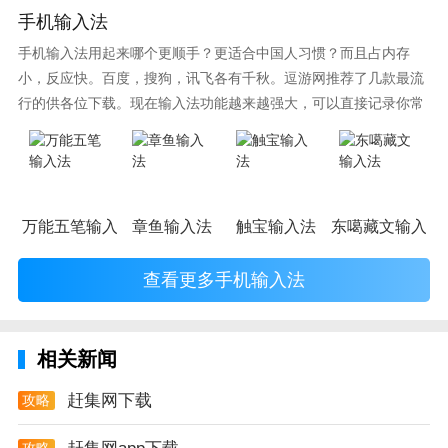
手机输入法
赶集网app测评
手机输入法用起来哪个更顺手？更适合中国人习惯？而且占内存
优化了隐私权条款内容
小，反应快。百度，搜狗，讯飞各有千秋。逗游网推荐了几款最流
行的供各位下载。现在输入法功能越来越强大，可以直接记录你常
赶集功能优化，性能稳定更加可靠
使用的词语，并且还有各种新鲜好玩的表情，一款好的输入法直接
影响到你的打字速度哦。
万能五笔输入法
章鱼输入法
触宝输入法
东噶藏文输入法
查看更多手机输入法
相关新闻
赶集网下载
攻略
攻略