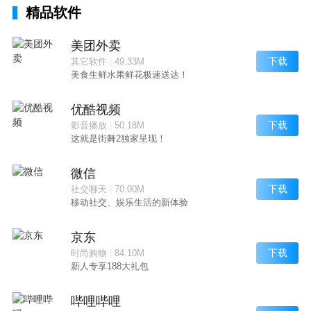
精品软件
美团外卖
下载
其它软件
|
49.33M
美食生鲜水果鲜花极速送达！
优酷视频
下载
影音播放
|
50.18M
这就是街舞2独家呈现！
微信
下载
社交聊天
|
70.00M
移动社交、娱乐生活的新体验
京东
下载
时尚购物
|
84.10M
新人专享188大礼包
哔哩哔哩