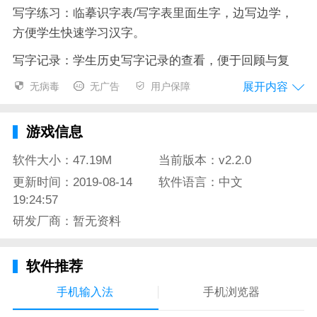
写字练习：临摹识字表/写字表里面生字，边写边学，
方便学生快速学习汉字。
写字记录：学生历史写字记录的查看，便于回顾与复
习。
展开内容
无病毒
无广告
用户保障
课文点读：让学生不仅能看到全彩的课本画面，还能点
到哪里读到哪里。支持系统自动朗读和手工点读两种模
游戏信息
式。
软件大小：47.19M
当前版本：v2.2.0
小学语文一年级上app测评
更新时间：2019-08-14
软件语言：中文
19:24:57
想要在手机上就能看到自己的语文课本吗，想要在手机
研发厂商：暂无资料
上就能学习吗，想要时时刻刻都能学习吗，那就赶紧来
下载小学语文一年级上app吧。
软件推荐
手机输入法
手机浏览器