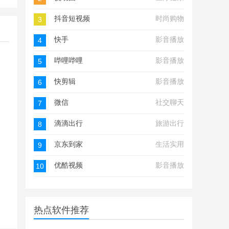
抖音短视频
时尚购物
3
快手
影音播放
4
哔哩哔哩
影音播放
5
快剪辑
影音播放
6
微信
社交聊天
7
滴滴出行
旅游出行
8
京东到家
生活实用
9
优酷视频
影音播放
10
热点软件推荐