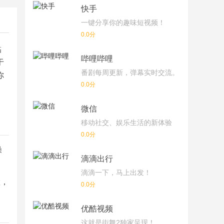
快手
一键分享你的趣味短视频！
0.0分
黏
哔哩哔哩
于
番剧每周更新，弹幕实时交流。
你
0.0分
微信
移动社交、娱乐生活的新体验
0.0分
操
滴滴出行
滴滴一下，马上出发！
置，
0.0分
优酷视频
这就是街舞2独家呈现！