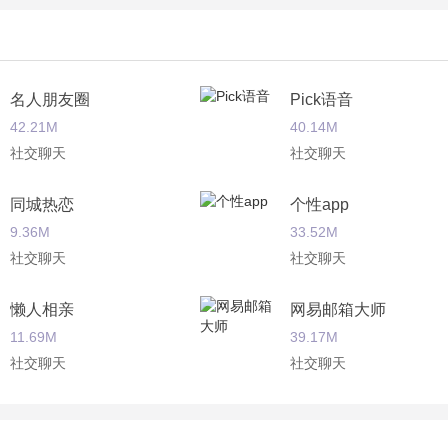
名人朋友圈
Pick语音
42.21M
40.14M
社交聊天
社交聊天
同城热恋
个性app
9.36M
33.52M
社交聊天
社交聊天
懒人相亲
网易邮箱大师
11.69M
39.17M
社交聊天
社交聊天
瓜子二手车
易信
25.04M
60.14M