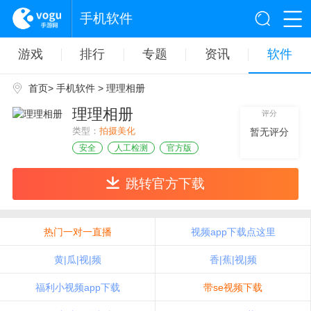
手机软件
游戏
排行
专题
资讯
软件
首页
>
手机软件
> 理理相册
理理相册
评分
类型：
拍摄美化
暂无评分
安全
人工检测
官方版
跳转官方下载
热门一对一直播
视频app下载点这里
黄|瓜|视|频
香|蕉|视|频
福利小视频app下载
带se视频下载