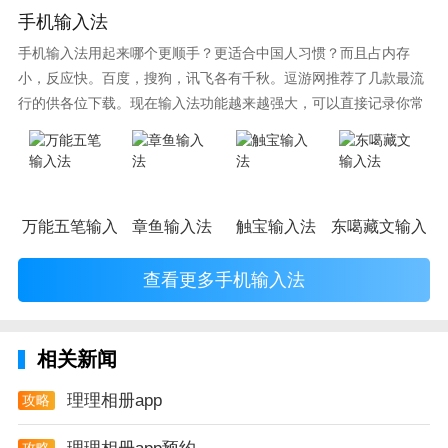
作极坐标效果。站在宇宙的另一端，俯瞰这个球形世
手机输入法
界。
手机输入法用起来哪个更顺手？更适合中国人习惯？而且占内存
【蒙版功能让你妙手生花】图片蒙版功能，擦出你想要
小，反应快。百度，搜狗，讯飞各有千秋。逗游网推荐了几款最流
行的供各位下载。现在输入法功能越来越强大，可以直接记录你常
的效果，释放你的作图才华。
使用的词语，并且还有各种新鲜好玩的表情，一款好的输入法直接
【把你的故事唱成一首歌】音乐相册让你创作属于自己
影响到你的打字速度哦。
的MV，用音乐说出你的故事。多款精美模板、海量优
美旋律，为你定制属于自己的记忆。
万能五笔输入法
章鱼输入法
触宝输入法
东噶藏文输入法
理理相册测评
使用过一次理理相册就能带你不一样的修图体验，注重
查看更多手机输入法
细节，追求完美是理理相册的基本原则。绝不蒙混过
关，因为对用户负责，就是对软件本身负责，理理相册
相关新闻
还在持续推出新的功能，等着你来体验。
理理相册app
攻略
攻略