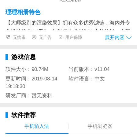
理理相册特色
【大师级别的渲染效果】拥有众多优秀滤镜，海内外专
业设计师鼎力打造，呈现超专业级别的大片效果，重塑
展开内容
无病毒
无广告
用户保障
你对手机美图软件的认知。
【百分百点赞率的超酷效果】火焰、极坐标、鱼眼、动
游戏信息
漫、素描、油画、光效，一大波效果整装待发，随时为
您的照片打造出轰动朋友圈的引爆点。
软件大小：90.74M
当前版本：v11.04
更新时间：2019-08-14
软件语言：中文
【支持离线测颜值】超强的人脸定位算法，不用上传图
19:18:30
片，不用担心隐私安全，我们这款支持人脸离线识别的
研发厂商：暂无资料
相册产品，一键甄别你的颜值水平。
【平行世界里难分真实与幻境】镜像功能可将图片迅速
软件推荐
翻转，横向与纵向镜面对称，创造惊人视觉冲击。
手机输入法
手机浏览器
【创造360度超现实地心世界】选择不同角度为图像制