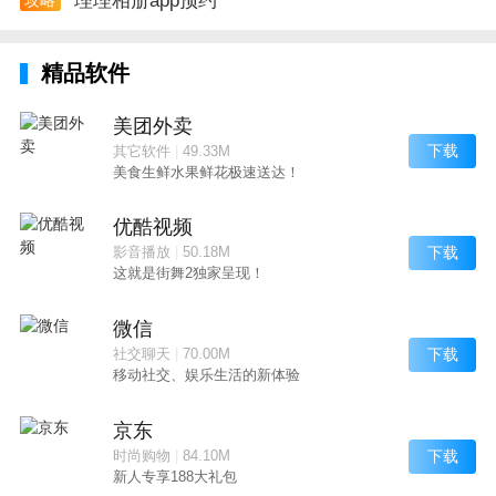
理理相册app预约
精品软件
美团外卖
下载
其它软件
|
49.33M
美食生鲜水果鲜花极速送达！
优酷视频
下载
影音播放
|
50.18M
这就是街舞2独家呈现！
微信
下载
社交聊天
|
70.00M
移动社交、娱乐生活的新体验
京东
下载
时尚购物
|
84.10M
新人专享188大礼包