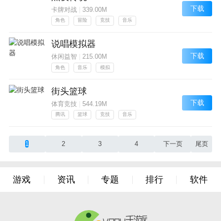
下载
卡牌对战
|
339.00M
角色
冒险
竞技
音乐
说唱模拟器
下载
休闲益智
|
215.00M
角色
音乐
模拟
街头篮球
下载
体育竞技
|
544.19M
腾讯
篮球
竞技
音乐
1
2
3
4
下一页
尾页
游戏
资讯
专题
排行
软件