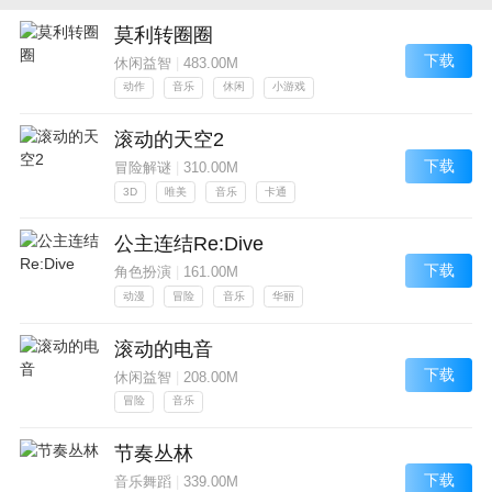
莫利转圈圈
下载
休闲益智
|
483.00M
动作
音乐
休闲
小游戏
滚动的天空2
下载
冒险解谜
|
310.00M
3D
唯美
音乐
卡通
公主连结Re:Dive
下载
角色扮演
|
161.00M
动漫
冒险
音乐
华丽
滚动的电音
下载
休闲益智
|
208.00M
冒险
音乐
节奏丛林
下载
音乐舞蹈
|
339.00M