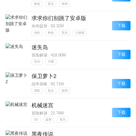
角色
音乐
休闲
求求你们别跳了安卓版
下载
休闲益智
|
50.32M
动作
角色
音乐
小游戏
迷失岛
下载
冒险解谜
|
418.00M
音乐
卡通
保卫萝卜2
下载
战争策略
|
92.71M
塔防
音乐
休闲
机械迷宫
下载
冒险解谜
|
22.78M
3D
益智
音乐
黑夜传说