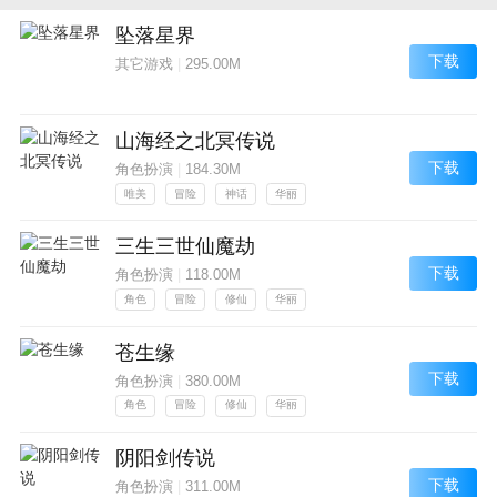
坠落星界
下载
其它游戏
|
295.00M
山海经之北冥传说
下载
角色扮演
|
184.30M
唯美
冒险
神话
华丽
三生三世仙魔劫
下载
角色扮演
|
118.00M
角色
冒险
修仙
华丽
苍生缘
下载
角色扮演
|
380.00M
角色
冒险
修仙
华丽
阴阳剑传说
下载
角色扮演
|
311.00M