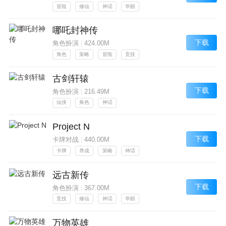
冒险
修仙
神话
华丽
哪吒封神传
下载
角色扮演
|
424.00M
角色
策略
冒险
竞技
古剑轩辕
下载
角色扮演
|
216.49M
仙侠
角色
神话
Project N
下载
卡牌对战
|
440.00M
卡牌
养成
策略
神话
远古新传
下载
角色扮演
|
367.00M
竞技
修仙
神话
华丽
万物英雄