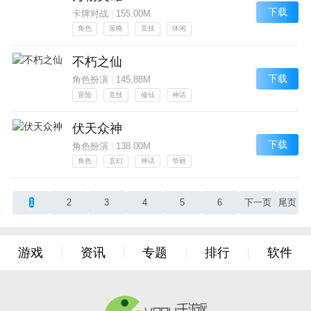
下载
卡牌对战
|
155.00M
角色
策略
竞技
休闲
不朽之仙
下载
角色扮演
|
145.88M
冒险
竞技
修仙
神话
伏天众神
下载
角色扮演
|
138.00M
角色
玄幻
神话
华丽
1
2
3
4
5
6
下一页
尾页
游戏
资讯
专题
排行
软件