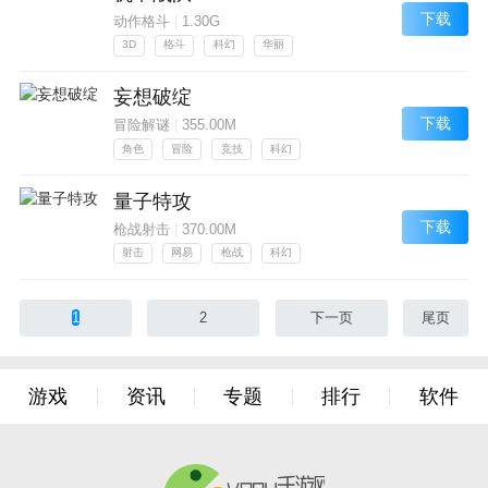
下载
动作格斗
|
1.30G
3D
格斗
科幻
华丽
妄想破绽
下载
冒险解谜
|
355.00M
角色
冒险
竞技
科幻
量子特攻
下载
枪战射击
|
370.00M
射击
网易
枪战
科幻
1
2
下一页
尾页
游戏
资讯
专题
排行
软件