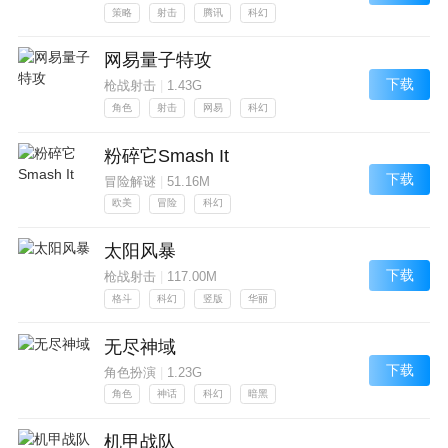
策略
射击
腾讯
科幻
网易量子特攻
下载
枪战射击
|
1.43G
角色
射击
网易
科幻
粉碎它Smash It
下载
冒险解谜
|
51.16M
欧美
冒险
科幻
太阳风暴
下载
枪战射击
|
117.00M
格斗
科幻
竖版
华丽
无尽神域
下载
角色扮演
|
1.23G
角色
神话
科幻
暗黑
机甲战队