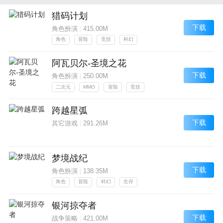
猎码计划
下载
角色扮演
|
415.00M
角色
冒险
竞技
科幻
阿瓦贝尔-圣境之花
下载
角色扮演
|
250.00M
二次元
MMO
冒险
竞技
跨越星弧
下载
其它游戏
|
291.26M
梦境战纪
下载
角色扮演
|
138.35M
角色
冒险
科幻
生存
银河掠夺者
下载
战争策略
|
421.00M