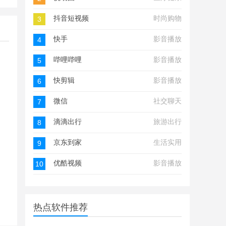
抖音短视频
时尚购物
3
快手
影音播放
4
哔哩哔哩
影音播放
5
快剪辑
影音播放
6
微信
社交聊天
7
滴滴出行
旅游出行
8
京东到家
生活实用
9
优酷视频
影音播放
10
热点软件推荐