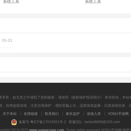
系统工具
系统工具
云电脑
磁力宅
17.77M
25.45M
系统工具
系统工具
05-01
者享有，如无意之中侵犯了您的版权，请按照《版权保护投诉指引》 来信告知，本站
戏，拒绝盗版游戏，注意自我保护，谨防受骗上当，适度游戏益脑，沉迷游戏伤身，
关于本站
友情链接
联系我们
家长监护
游戏入库
VOGU手游网
备案号 粤ICP备17024501号-2 客服QQ：landui8899@163.com
yright 2019-2025
www.voguezone.com
. Some rights reserved.VOGU手游网 版