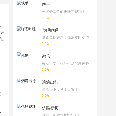
快手
一键分享你的趣味短视频！
0.0分
电
哔哩哔哩
，迷
番剧每周更新，弹幕实时交流。
理
0.0分
微信
移动社交、娱乐生活的新体验
0.0分
滴滴出行
滴滴一下，马上出发！
安
0.0分
优酷视频
的
这就是街舞2独家呈现！