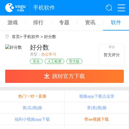
手机软件
游戏
排行
专题
资讯
软件
首页
>
手机软件
> 好分数
好分数
评分
类型：
办公学习
暂无评分
安全
人工检测
官方版
跳转官方下载
热门一对一直播
视频app下载点这里
黄|瓜|视|频
香|蕉|视|频
福利小视频app下载
带se视频下载