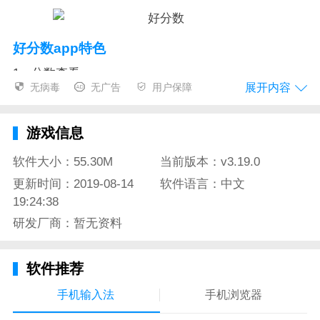
好分数app特色
1，分数查看
展开内容
无病毒
无广告
用户保障
不用焦急的等待成绩的公布，只要你的考试成绩在学校
被老师批改完成后，不需要还要等着去学校才能知道自
游戏信息
己的成绩，在家就能及时了解自己的考试成绩，更早的
对自己这一段时间的学习状态，学习成果进行一个全面
软件大小：55.30M
当前版本：v3.19.0
的分析。
更新时间：2019-08-14
软件语言：中文
19:24:38
2，自动归纳
研发厂商：暂无资料
每次错题数量庞大，做错题本又怕浪费时间，不要担
心，好分数app会帮你自动整理你的错题，包括考试和
软件推荐
作业中的所有错题，帮助你更好的分析自己的薄弱环节
手机输入法
手机浏览器
在哪，及时作出对策。