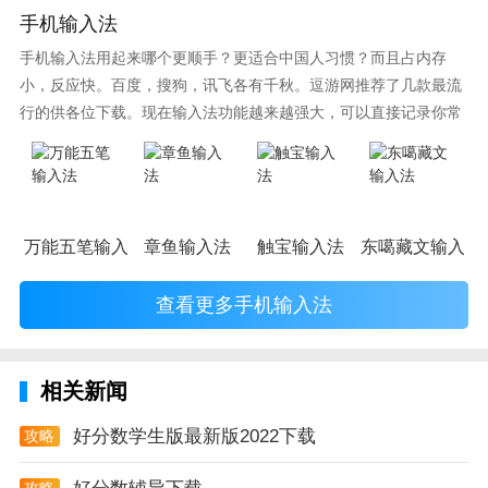
3，制定方案
手机输入法
不知道怎么提升自己的学习能力，成绩，只是看分数稳
手机输入法用起来哪个更顺手？更适合中国人习惯？而且占内存
稳的保持不动，好分数app会根据你自身的学习能力，
小，反应快。百度，搜狗，讯飞各有千秋。逗游网推荐了几款最流
行的供各位下载。现在输入法功能越来越强大，可以直接记录你常
学习进度，专门为你量身定做一套学习计划，只属于你
使用的词语，并且还有各种新鲜好玩的表情，一款好的输入法直接
自己的学习计划，所有的计划都具有很强的针对性，不
影响到你的打字速度哦。
要担心浪费时间去做这些计划。
好分数app测评
万能五笔输入法
章鱼输入法
触宝输入法
东噶藏文输入法
无论在那里，好分数app都能给你良好的学习环境和学
习体验，让你成功的体会到学习的快乐，而不是重重的
查看更多手机输入法
学习压力，让你在知识的海洋中快乐的翱翔。
相关新闻
好分数学生版最新版2022下载
攻略
攻略