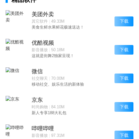
美团外卖
下载
其它软件
|
49.33M
美食生鲜水果鲜花极速送达！
优酷视频
下载
影音播放
|
50.18M
这就是街舞2独家呈现！
微信
下载
社交聊天
|
70.00M
移动社交、娱乐生活的新体验
京东
下载
时尚购物
|
84.10M
新人专享188大礼包
哔哩哔哩
下载
影音播放
|
97.31M